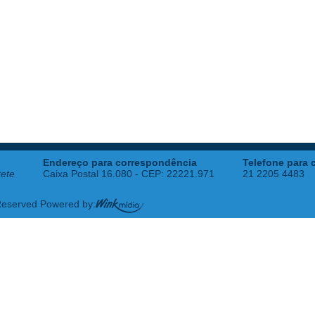
Endereço para correspondência
Telefone para 
tete
Caixa Postal 16.080 - CEP: 22221.971
21 2205 4483
 Reserved Powered by: