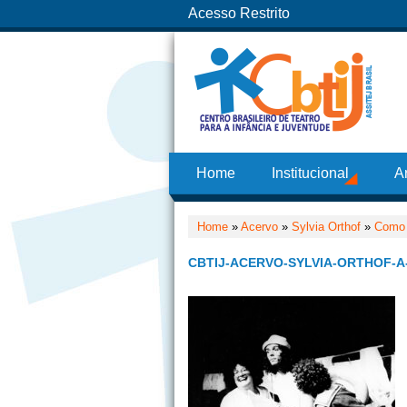
Acesso Restrito
Home
Institucional
A
Home
»
Acervo
»
Sylvia Orthof
»
Como 
CBTIJ-ACERVO-SYLVIA-ORTHOF-A