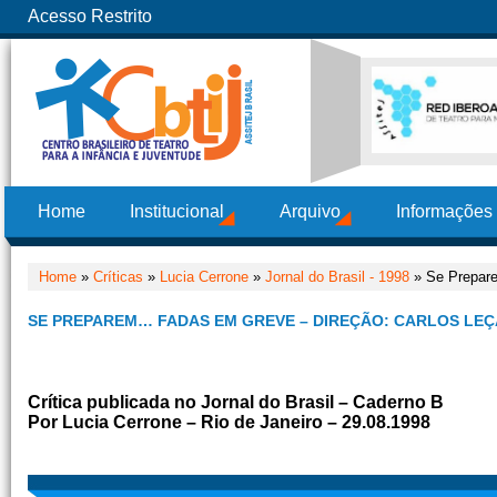
Acesso Restrito
Home
Institucional
Arquivo
Informações
Home
»
Críticas
»
Lucia Cerrone
»
Jornal do Brasil - 1998
» Se Prepare
SE PREPAREM… FADAS EM GREVE – DIREÇÃO: CARLOS LEÇ
Crítica publicada no Jornal do Brasil – Caderno B
Por Lucia Cerrone – Rio de Janeiro – 29.08.1998