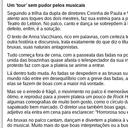
Um ‘tour’ sem pudor pelos musicais
Seguindo a trilha da dupla de diretores Cininha de Paula e 
atento aos toques dos dois mestres, faz sua estreia para a p
Teatro do Leblon. No palco, canto e dança se sobrepõem à hi
defeito, enfim, é a solução.
O texto de Anna Vacchiano, rico em palavras, com certeza t
outra história e discursiva, trata exatamente do que diz o 
bruxas, suas naturais antagonistas.
Tudo começa fora de cena, com a passeata das fadas na port
unida das boazinhas quase afasta o telespectador da sua i
protesto faz com que a plateia se anime a entrar.
Lá dentro tudo muda. As fadas se despedem e as bruxas sup
mundo não entre em desequilíbrio com a greve das fadas, a
elas se fazem de boas com a maior má vontade.
Mas se o enredo é frágil, o movimento no palco é memoráve
ótimo, e reproduz para a jovem plateia um pouco de
Rock H
algumas coreografias de muito bom gosto, como o círculo d
sapateado bem marcado. O diretor usa também boas gags,
adjetivo ela entra em cena para esclarecer: “Horrorosa sou
As bruxas no palco cantam, dançam e divertem a plateia à 
do musical. Muito mais do que boas interpretações ou a bus