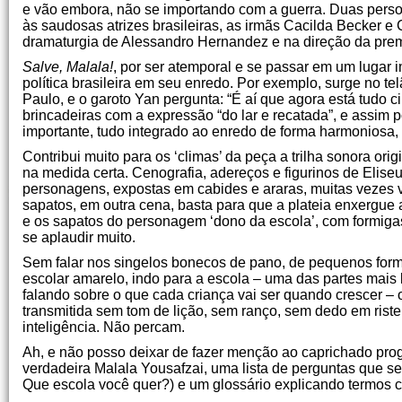
e vão embora, não se importando com a guerra. Duas perso
às saudosas atrizes brasileiras, as irmãs Cacilda Becker e
dramaturgia de Alessandro Hernandez e na direção da prem
Salve, Malala!
, por ser atemporal e se passar em um lugar
política brasileira em seu enredo. Por exemplo, surge no 
Paulo, e o garoto Yan pergunta: “É aí que agora está tudo
brincadeiras com a expressão “do lar e recatada”, e assim p
importante, tudo integrado ao enredo de forma harmoniosa, s
Contribui muito para os ‘climas’ da peça a trilha sonora o
na medida certa. Cenografia, adereços e figurinos de Elis
personagens, expostas em cabides e araras, muitas vezes vi
sapatos, em outra cena, basta para que a plateia enxergue
e os sapatos do personagem ‘dono da escola’, com formigas
se aplaudir muito.
Sem falar nos singelos bonecos de pano, de pequenos for
escolar amarelo, indo para a escola – uma das partes mais
falando sobre o que cada criança vai ser quando crescer – 
transmitida sem tom de lição, sem ranço, sem dedo em riste
inteligência. Não percam.
Ah, e não posso deixar de fazer menção ao caprichado progr
verdadeira Malala Yousafzai, uma lista de perguntas que se
Que escola você quer?) e um glossário explicando termos co