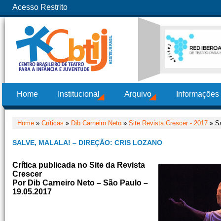
Acesso Restrito
Home
Institucional
Arquivo
Informações
Home
»
Críticas
»
Dib Carneiro Neto
»
Site Revista Crescer - 2017
» Sa
SALVE, MALALA! – DIREÇÃO: CRIS LOZANO
Crítica publicada no Site da Revista
Crescer
Por Dib Carneiro Neto – São Paulo –
19.05.2017