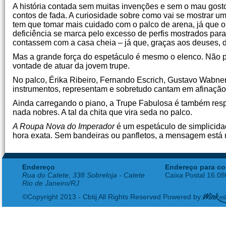
A história contada sem muitas invenções e sem o mau gosto 
contos de fada. A curiosidade sobre como vai se mostrar um r
tem que tomar mais cuidado com o palco de arena, já que o 
deficiência se marca pelo excesso de perfis mostrados para
contassem com a casa cheia – já que, graças aos deuses, d
Mas a grande força do espetáculo é mesmo o elenco. Não p
vontade de atuar da jovem trupe.
No palco, Érika Ribeiro, Fernando Escrich, Gustavo Wabn
instrumentos, representam e sobretudo cantam em afinação i
Ainda carregando o piano, a Trupe Fabulosa é também respo
nada nobres. A tal da chita que vira seda no palco.
A Roupa Nova do Imperador
é um espetáculo de simplicidad
hora exata. Sem bandeiras ou panfletos, a mensagem está no
Endereço
Endereço para co
Rua do Catete, 338 Sobreloja - Catete
Caixa Postal 16.0
Rio de Janeiro/RJ
©Copyright 2013 - Cbtij All Rights Reserved Powered by: