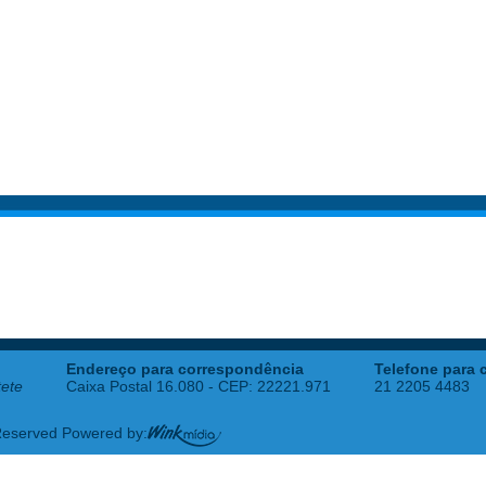
Endereço para correspondência
Telefone para 
tete
Caixa Postal 16.080 - CEP: 22221.971
21 2205 4483
 Reserved Powered by: