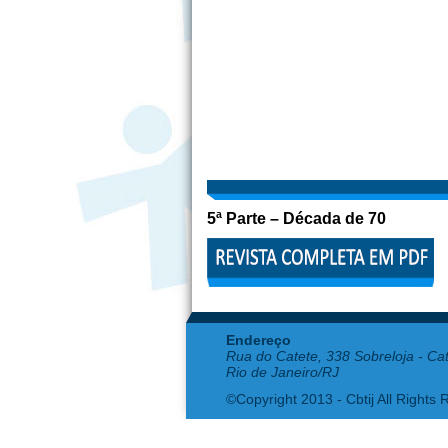
5ª Parte –
Década de 70
Endereço
Rua do Catete, 338 Sobreloja - Ca
Rio de Janeiro/RJ
©Copyright 2013 - Cbtij All Rights