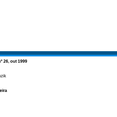
º 26, out 1999
uzik
eira