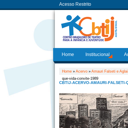
Acesso Restrito
Home
Institucional
A
Home
»
Acervo
»
Amauri Falseti e Agla
que-vida-convite-1989
CBTIJ-ACERVO-AMAURI-FALSETI-Q