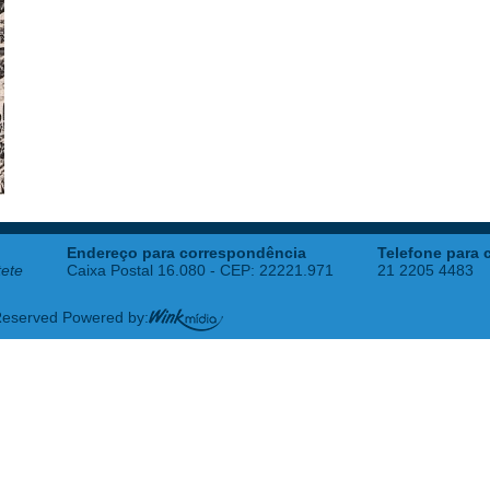
Endereço para correspondência
Telefone para 
tete
Caixa Postal 16.080 - CEP: 22221.971
21 2205 4483
 Reserved Powered by: