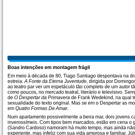
Boas intenções em montagem frágil
Em meio à década de 80, Tiago Santiago despontava na d
estreia.
A Fonte da Eterna Juventude
, dirigida por Domingo
ao teatro par ver um espetáculo tão completo de um autor tã
como poucos, no mercado teatral, literário e televisivo. S
de
O Despertar da Primavera
de Frank Wedekind, na qual tra
sexualidade do texto original. Mas se em o Despertar as 
em
Quatro Formas De Amar
.
Num apartamento possivelmente a beira mar, dois jovens 
inverossímeis. Com tipos bem marcados, estão em cena o ga
(Sandro Cardoso) namoram há muito tempo, mas ainda não f
experiente, mas infeliz com sua vida amorosa e familiar. Jú