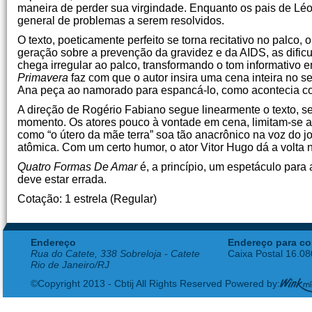
maneira de perder sua virgindade. Enquanto os pais de Léo
general de problemas a serem resolvidos.
O texto, poeticamente perfeito se torna recitativo no palco,
geração sobre a prevenção da gravidez e da AIDS, as dific
chega irregular ao palco, transformando o tom informativo 
Primavera
faz com que o autor insira uma cena inteira no seu
Ana peça ao namorado para espancá-lo, como acontecia c
A direção de Rogério Fabiano segue linearmente o texto, s
momento. Os atores pouco à vontade em cena, limitam-se a d
como “o útero da mãe terra” soa tão anacrônico na voz do 
atômica. Com um certo humor, o ator Vitor Hugo dá a volta 
Quatro Formas De Amar
é, a princípio, um espetáculo para
deve estar errada.
Cotação: 1 estrela (Regular)
Endereço
Endereço para co
Rua do Catete, 338 Sobreloja - Catete
Caixa Postal 16.0
Rio de Janeiro/RJ
©Copyright 2013 - Cbtij All Rights Reserved Powered by: