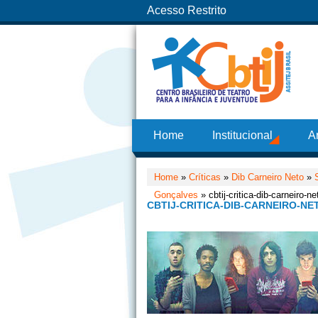
Acesso Restrito
Home
Institucional
A
Home
»
Críticas
»
Dib Carneiro Neto
»
Gonçalves
» cbtij-critica-dib-carneiro
CBTIJ-CRITICA-DIB-CARNEIRO-N