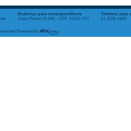
Endereço para correspondência
Telefone para 
tete
Caixa Postal 16.080 - CEP: 22221.971
21 2205 4483
 Reserved Powered by: