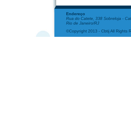
Endereço
Rua do Catete, 338 Sobreloja - Ca
Rio de Janeiro/RJ
©Copyright 2013 - Cbtij All Rights