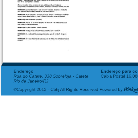
Endereço
Endereço para co
Rua do Catete, 338 Sobreloja - Catete
Caixa Postal 16.0
Rio de Janeiro/RJ
©Copyright 2013 - Cbtij All Rights Reserved Powered by: