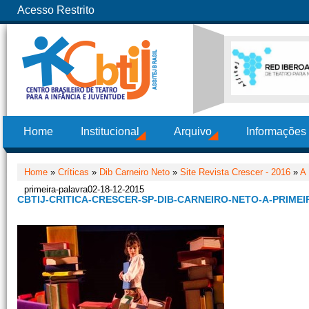
Acesso Restrito
Home
Institucional
Arquivo
Informações
Home
»
Críticas
»
Dib Carneiro Neto
»
Site Revista Crescer - 2016
»
A 
primeira-palavra02-18-12-2015
CBTIJ-CRITICA-CRESCER-SP-DIB-CARNEIRO-NETO-A-PRIMEI