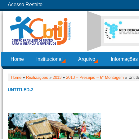
Acesso Restrito
Home
Institucional
Arquivo
Informações
Home
»
Realizações
»
2013
»
2013 – Presépio – 6ª Montagem
» Untitl
UNTITLED-2