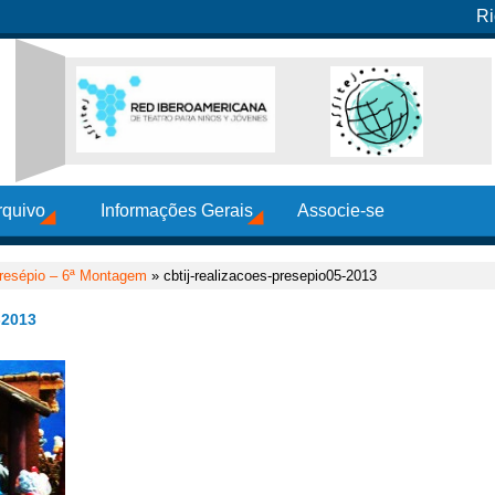
Ri
rquivo
Informações Gerais
Associe-se
resépio – 6ª Montagem
» cbtij-realizacoes-presepio05-2013
2013