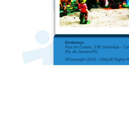
Endereço
Rua do Catete, 338 Sobreloja - Ca
Rio de Janeiro/RJ
©Copyright 2013 - Cbtij All Rights