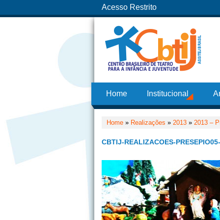
Acesso Restrito
Home
Institucional
A
Home
»
Realizações
»
2013
»
2013 – P
CBTIJ-REALIZACOES-PRESEPIO05-