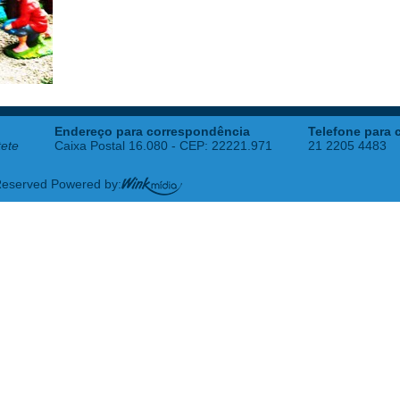
Endereço para correspondência
Telefone para 
tete
Caixa Postal 16.080 - CEP: 22221.971
21 2205 4483
 Reserved Powered by: