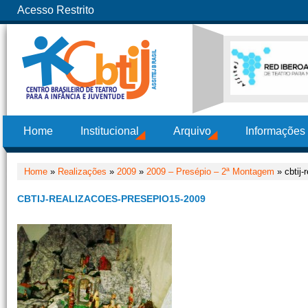
Acesso Restrito
Home
Institucional
Arquivo
Informações
Home
»
Realizações
»
2009
»
2009 – Presépio – 2ª Montagem
» cbtij-
CBTIJ-REALIZACOES-PRESEPIO15-2009