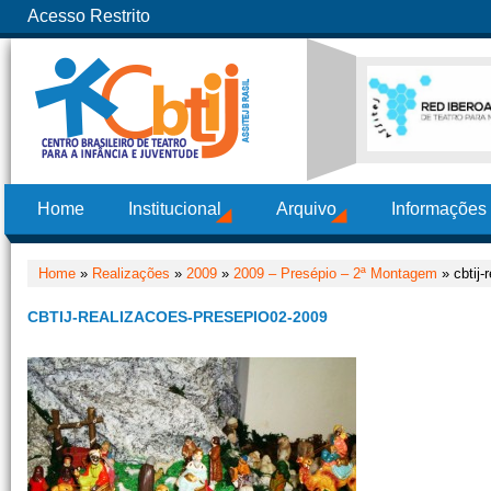
Acesso Restrito
Home
Institucional
Arquivo
Informações
Home
»
Realizações
»
2009
»
2009 – Presépio – 2ª Montagem
» cbtij-
CBTIJ-REALIZACOES-PRESEPIO02-2009