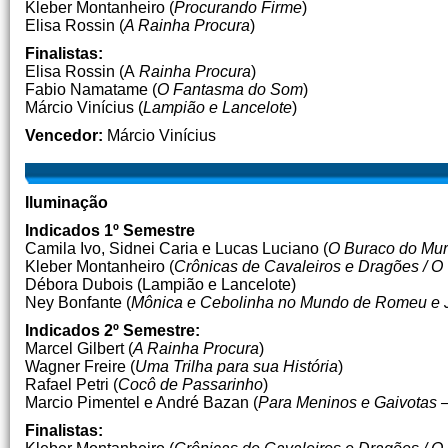
Kleber Montanheiro (
Procurando Firme
)
Elisa Rossin (
A Rainha Procura
)
Finalistas:
Elisa Rossin (A
Rainha Procura
)
Fabio Namatame (
O Fantasma do Som
)
Márcio Vinícius (
Lampião e Lancelote
)
Vencedor:
Márcio Vinícius
Iluminação
Indicados 1º Semestre
Camila Ivo, Sidnei Caria e Lucas Luciano (
O Buraco do Mu
Kleber Montanheiro (
Crônicas de Cavaleiros e Dragões / O
Débora Dubois (Lampião e Lancelote)
Ney Bonfante (
Mônica e Cebolinha no Mundo de Romeu e J
Indicados 2º Semestre:
Marcel Gilbert (
A Rainha Procura
)
Wagner Freire (
Uma Trilha para sua História
)
Rafael Petri (
Cocô de Passarinho
)
Marcio Pimentel e André Bazan (
Para Meninos e Gaivotas 
Finalistas: