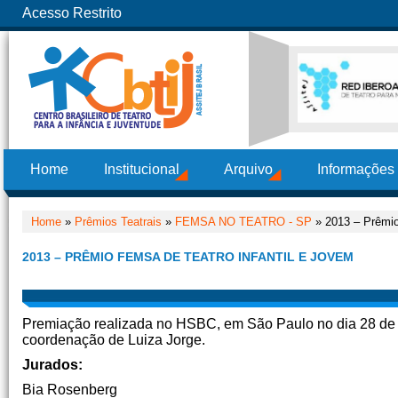
Acesso Restrito
Home
Institucional
Arquivo
Informações
Home
»
Prêmios Teatrais
»
FEMSA NO TEATRO - SP
» 2013 – Prêmio
2013 – PRÊMIO FEMSA DE TEATRO INFANTIL E JOVEM
Premiação realizada no HSBC, em São Paulo no dia 28 de m
coordenação de Luiza Jorge.
Jurados:
Bia Rosenberg