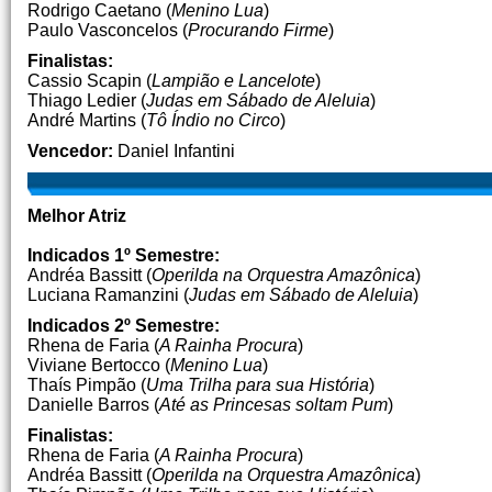
Rodrigo Caetano (
Menino Lua
)
Paulo Vasconcelos (
Procurando Firme
)
Finalistas:
Cassio Scapin (
Lampião e Lancelote
)
Thiago Ledier (
Judas em Sábado de Aleluia
)
André Martins (
Tô Índio no Circo
)
Vencedor:
Daniel Infantini
Melhor Atriz
Indicados 1º Semestre:
Andréa Bassitt (
Operilda na Orquestra Amazônica
)
Luciana Ramanzini (
Judas em Sábado de Aleluia
)
Indicados 2º Semestre:
Rhena de Faria (
A Rainha Procura
)
Viviane Bertocco (
Menino Lua
)
Thaís Pimpão (
Uma Trilha para sua História
)
Danielle Barros (
Até as Princesas soltam Pum
)
Finalistas:
Rhena de Faria (
A Rainha Procura
)
Andréa Bassitt (
Operilda na Orquestra Amazônica
)