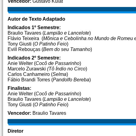
Vencedor:
Gustavo Kulat
Autor de Texto Adaptado
Indicados 1º Semestre:
Braulio Tavares (
Lampião e Lancelote
)
Flávio Teixeira (
Mônica e Cebolinha no Mundo de Romeu e 
Tony Giusti (
O Patinho Feio
)
Evill Rebouças (
Bem do seu Tamanho
)
Indicados 2º Semestre:
Anie Welter (
Cocô de Passarinho
)
Marcelo Zurawski
(Tô Índio no Circo
)
Carlos Canhameiro (
Selma
)
Fábio Brandi Torres (
Pandolfo Bereba
)
Finalistas:
Anie Welter (
Cocô de Passarinho
)
Braulio Tavares (
Lampião e Lancelote
)
Tony Giusti (
O Patinho Feio
)
Vencedor:
Braulio Tavares
Diretor