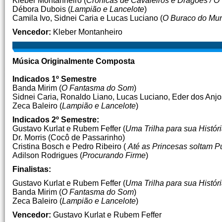
Kleber Montanheiro (
Crônicas de Cavaleiros e Dragões / O
Débora Dubois (
Lampião e Lancelote
)
Camila Ivo, Sidnei Caria e Lucas Luciano (
O Buraco do Mu
Vencedor:
Kleber Montanheiro
Música Originalmente Composta
Indicados 1º Semestre
Banda Mirim (
O Fantasma do Som
)
Sidnei Caria, Ronaldo Liano, Lucas Luciano, Eder dos Anjos
Zeca Baleiro (
Lampião e Lancelote
)
Indicados 2º Semestre:
Gustavo Kurlat e Rubem Feffer (
Uma Trilha para sua Histór
Dr. Morris (Cocô de Passarinho)
Cristina Bosch e Pedro Ribeiro (
Até as Princesas soltam 
Adilson Rodrigues (
Procurando Firme
)
Finalistas:
Gustavo Kurlat e Rubem Feffer (
Uma Trilha para sua Histór
Banda Mirim (
O Fantasma do Som
)
Zeca Baleiro (
Lampião e Lancelote
)
Vencedor:
Gustavo Kurlat e Rubem Feffer