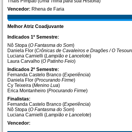
Thaís Pimpão (
Uma Trilha para sua História
)
Vencedor:
Rhena de Faria
Melhor Atriz Coadjuvante
Indicados 1º Semestre:
Nô Stopa (
O Fantasma do Som
)
Daniela Flor (
Crônicas de Cavaleiros e Dragões / O Tesour
Luciana Carnielli (
Lampião e Lancelote
)
Laura Carvalho (
O Patinho Feio
)
Indicados 2º Semestre:
Fernanda Castelo Branco (
Experiência
)
Daniela Flor (
Procurando Firme
)
Cy Teixeira (
Menino Lua
)
Erica Montanheiro (
Procurando Firme
)
Finalistas:
Fernanda Castelo Branco (
Experiência
)
Nô Stopa (
O Fantasma do Som
)
Luciana Carnielli (
Lampião e Lancelote
)
Vencedor: