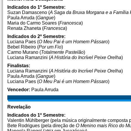
Indicados do 1º Semestre:
Suzan Damasceno (
A Saga da Bruxa Morgana e a Família 
Paula Arruda (
Gangue
)
Maria do Carmo Soares (
Francesca
)
Renata Zhaneta (
Francesca
)
Indicados do 2º Semestre:
Luciana Paes (
O Meu Pai é um Homem Pássaro
)
Bebel Ribeiro (
Por um Fio
)
Carmo Murano (
Totalmente Pastelão
)
Luciana Ramanzini (
A História do Incrível Peixe Orelha
)
Finalistas:
Luciana Ramanzini (
A História do Incrível Peixe Orelha
)
Paula Arruda (
Gangue
)
Luciana Paes (
O Meu Pai é um Homem Pássaro
)
Vencedor:
Paula Arruda
Revelação
Indicados do 1º Semestre:
Valentin Mühlberger (pela música originalmente composta 
Bete Rodrigues (pela direção de
O Menino mais Rico do M
Manoela Rangel (atriz em
Jucazécaju
)