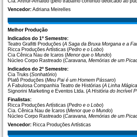
Cia. Arthur-Arnaldo (pelo trabalho contínuo dedicado ao pú
Vencedor:
Adriana Meirelles
Melhor Produção
Indicados do 1º Semestre:
Teatro Grafitti Produções (
A Saga da Bruxa Morgana e a Fam
Ricca Produções Artísticas (
Pedro e o Lobo
)
Cia Cênica Nau de Icaros (
Menor que o Mundo
)
Núcleo Corpo Rastreado (
Caravana, Memórias de um Picad
Indicados do 2º Semestre:
Cia Truks (
Sonhatório
)
Platô Produções (
Meu Pai é um Homem Pássaro
)
A Fabulosa Companhia Teatro de Histórias (
A Linha Mágic
Signorini Marketing e Eventos Ltda. (
A História do Incrível 
Finalistas:
Ricca Produções Artísticas (
Pedro e o Lobo
)
Cia. Cênica Nau de Ícaros (
Menor que o Mundo
)
Núcleo Corpo Rastreado (
Caravana, Memórias de um Picad
Vencedor:
Ricca Produções Artísticas