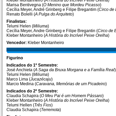
Kleber Montanheiro (
A História do Incrível Peixe Orelha
)
Marisa Bentivegna (
O Menino que Mordeu Picasso
)
Cecília Meyer, André Grinberg e Filipe Bregantim (
Circo de
Renato Bolelli (
A Pulga do Arquiteto
)
Finalistas:
Telumi Helen (
Miliuma
)
Cecília Meyer, Andre Grinberg e Filipe Bregantin (
Circo de 
Kleber Montanheiro (
A História do Incrível Peixe Orelha
)
Vencedor:
Kleber Montanheiro
Figurino
Indicados do 1º Semestre:
José Anchieta (
A Saga da Bruxa Morgana e a Família Real
)
Telumi Helen (
Miliuma
)
Marco Lima (
Jucazécaju
)
Marcio Medina (
Caravana, Memórias de um Picadeiro
)
Indicados do 2º Semestre:
Claudia Schapira (
O Meu Pai é um Homem Pássaro
)
Kleber Montanheiro (
A História do Incrível Peixe Orelha
)
Telumi Hellen (
Três Fios
)
Claudia Schapira (
Terremota
)