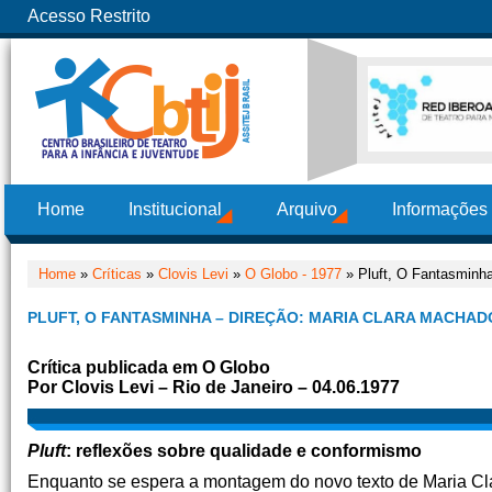
Acesso Restrito
Home
Institucional
Arquivo
Informações
Home
»
Críticas
»
Clovis Levi
»
O Globo - 1977
» Pluft, O Fantasminha
PLUFT, O FANTASMINHA – DIREÇÃO: MARIA CLARA MACHAD
Crítica publicada em O Globo
Por Clovis Levi – Rio de Janeiro – 04.06.1977
Pluft
: reflexões sobre qualidade e conformismo
Enquanto se espera a montagem do novo texto de Maria Cl