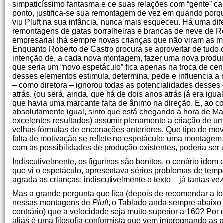
simpaticíssimo fantasma e de suas relações com “gente” c
ponto, justifica-se sua remontagem de vez em quando porq
viu Pluft na sua infância, nunca mais esqueceu. Há uma d
remontagens de gatas borralheiras e brancas de neve de R
empresarial (há sempre novas crianças que não viram as mon
Enquanto Roberto de Castro procura se aproveitar de tudo o
intenção de, a cada nova montagem, fazer uma nova produçã
que seria um “novo espetáculo” fica apenas na troca de cen
desses elementos estimula, determina, pede e influencia a
– como diretora – ignorou todas as potencialidades desses 
atrás. (ou será, ainda, que há de dois anos atrás já era igu
que havia uma marcante falta de ânimo na direção. E, ao co
absolutamente igual, sinto que está chegando a hora de Mar
excelentes resultados) assumir plenamente a criação de um
velhas fórmulas de encenações anteriores. Que tipo de mo
falta de motivação se reflete no espetáculo; uma montagem
com as possibilidades de produção existentes, poderia ser
Indiscutivelmente, os figurinos são bonitos, o cenário idem
que vi o espetáculo, apresentava sérios problemas de temp
agrada as crianças; indiscutivelmente o texto – já tantas ve
Mas a grande pergunta que fica (depois de recomendar a tod
nessas montagens de
Pluft
, o Tablado anda sempre abaixo
contrário) que a velocidade seja muito superior a 160? P
aliás é uma filosofia conformista que vem impregnando as p