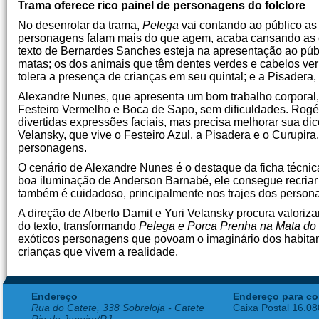
Trama oferece rico painel de personagens do folclore
No desenrolar da trama,
Pelega
vai contando ao público as
personagens falam mais do que agem, acaba cansando as c
texto de Bernardes Sanches esteja na apresentação ao públi
matas; os dos animais que têm dentes verdes e cabelos ve
tolera a presença de crianças em seu quintal; e a Pisader
Alexandre Nunes, que apresenta um bom trabalho corporal,
Festeiro Vermelho e Boca de Sapo, sem dificuldades. Rogér
divertidas expressões faciais, mas precisa melhorar sua di
Velansky, que vive o Festeiro Azul, a Pisadera e o Curupi
personagens.
O cenário de Alexandre Nunes é o destaque da ficha técni
boa iluminação de Anderson Barnabé, ele consegue recriar 
também é cuidadoso, principalmente nos trajes dos persona
A direção de Alberto Damit e Yuri Velansky procura valoriza
do texto, transformando
Pelega e Porca Prenha na Mata do
exóticos personagens que povoam o imaginário dos habitant
crianças que vivem a realidade.
Endereço
Endereço para co
Rua do Catete, 338 Sobreloja - Catete
Caixa Postal 16.0
Rio de Janeiro/RJ