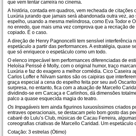
que vem tentar carreira no cinema.
A história, contada em quadros, vem recheada de citações 
Luxúria jurando que jamais será abandonada outra vez, ao 
espelho, usando a mesma melindrosa, como Eva Todor e O
no enredo, que mais uma vez comprova que a recriação de 
copiado. É o caso.
A direção de Henry Pagnoncelli tem sensível interferência n
espetáculo a partir das performances. A estratégia, quase
que só enriquece o espetáculo como um todo.
O elenco impecável tem performances diferenciadas de es
Heloísa Perissé é Molly, com o original humor, traço marc
Luxúria e faz do exagero a melhor comédia. Cico Caseira 
Carlos Loffer e Nilvam santos são os caipiras que interfer
graça especial a cena do espelho feita por seu avô Oscarit
surpresa, no entanto, fica com a atuação de Marcello Carid
dividindo-se em Carcaça e Carlinhos, dá dimensões totalme
palco a quase esquecida magia do teatro.
Os Impagáveis
tem ainda figurinos luxuosíssimos criados p
entraves operacionais, se destacam pelo bom gosto das peça
cabaré do Lulu’s Club, músicas de Cacau Ferreira, algumas 
coreografias criativas de Marcello Caridad. Um espetáculo 
Cotação: 3 estrelas (Ótimo)