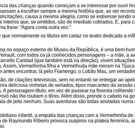
ncia das crianças quando começam a se interessar por ouvir his
passam a escolher sempre a mesma história que, ao ser reconta
solicitações, causa a mesma alegria, como se estivesse sendo 
inteiros que, se omitidos, são de imediato cobrados. E, para ca
a frase: “Agora conta outra vez.”
 que normalmente os títulos em cartaz no teatro dedicado a in
ena no espaço externo do Museu da República, é uma bem-hu
Perrault, com todos os já conhecidos personagens – a mãe, a av
Marcello Caridad (que também está na direção), vivem situaçõ
ada. Assim, Vermelhinha filha e Vermelhuda mãe moram na Tijuc
antes encontrar, lá pelo Flamengo, o Lobão Mau, um verdadei
o, de citações televisivas, sem no entanto se entregar ao apel
ra deliciosa vinhetas de seriados, tipos marcantes da sessão 
 A personagem-título, em vez de passear na floresta colhendo 
ovó não lhe roubem o tênis. Além disso, prende o cabelo na go
ala de jeito nenhum. Suas aventuras são todas anotadas numa
tidiano infantil, a empatia das crianças com a Vermelhinha de
au de Raymundo Ribeiro provoca suspiros na plateia feminina, 
po.