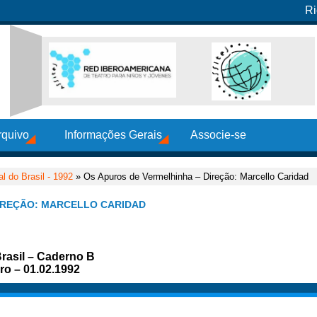
Ri
rquivo
Informações Gerais
Associe-se
al do Brasil - 1992
» Os Apuros de Vermelhinha – Direção: Marcello Caridad
IREÇÃO: MARCELLO CARIDAD
Brasil – Caderno B
ro – 01.02.1992