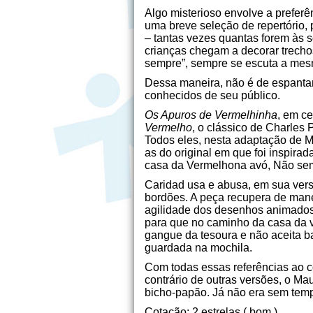
Algo misterioso envolve a preferê
uma breve seleção de repertório, 
– tantas vezes quantas forem às 
crianças chegam a decorar trechos 
sempre”, sempre se escuta a mesm
Dessa maneira, não é de espantar
conhecidos de seu público.
Os Apuros de Vermelhinha
, em c
Vermelho
, o clássico de Charles 
Todos eles, nesta adaptação de 
as do original em que foi inspir
casa da Vermelhona avó, Não sem 
Caridad usa e abusa, em sua versã
bordões. A peça recupera de manei
agilidade dos desenhos animados.
para que no caminho da casa da v
gangue da tesoura e não aceita b
guardada na mochila.
Com todas essas referências ao co
contrário de outras versões, o M
bicho-papão. Já não era sem tem
Cotação: 2 estrelas ( bom )