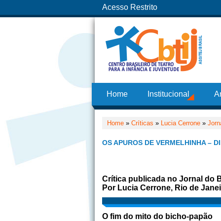
Acesso Restrito
Home
Institucional
A
Home
»
Críticas
»
Lucia Cerrone
»
Jorn
OS APUROS DE VERMELHINHA – D
Crítica publicada no Jornal do 
Por Lucia Cerrone, Rio de Janei
O fim do mito do bicho-papão