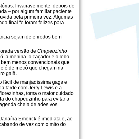
tórias. Invariavelmente, depois de
da – por algum familiar paciente
ouvida pela primeira vez. Algumas
da final “e foram felizes para
fância sejam de enredos bem
morada versão de
Chapeuzinho
ó, a menina, o caçador e o lobo.
es bem menos convencionais que
a e é de metrô que chegam na
ro galã.
o fácil de manjadíssima gags e
da tarde com Jerry Lewis e a
florezinhas, toma o maior cuidado
la do chapeuzinho para evitar a
 agenda cheia de adesivos,
 Janaína Emerick é imediata e, ao
acabando de vez com o mito do