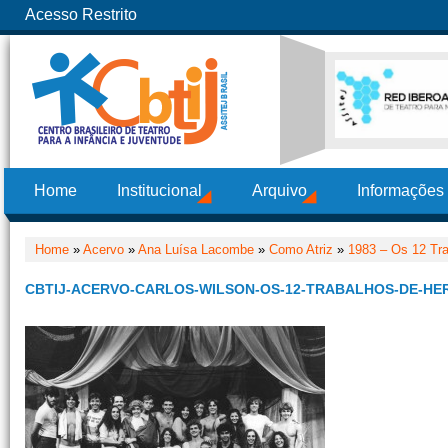
Acesso Restrito
Home
Institucional
Arquivo
Informações
Home
»
Acervo
»
Ana Luísa Lacombe
»
Como Atriz
»
1983 – Os 12 Tra
CBTIJ-ACERVO-CARLOS-WILSON-OS-12-TRABALHOS-DE-HE