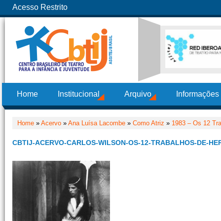
Acesso Restrito
Home
Institucional
Arquivo
Informações
Home
»
Acervo
»
Ana Luísa Lacombe
»
Como Atriz
»
1983 – Os 12 Tra
CBTIJ-ACERVO-CARLOS-WILSON-OS-12-TRABALHOS-DE-HE