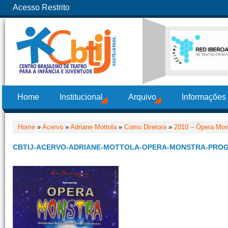
Acesso Restrito
Home
Institucional
Arquivo
Informações
Home
»
Acervo
»
Adriane Mottola
»
Como Diretora
»
2010 – Ópera Mon
CBTIJ-ACERVO-ADRIANE-MOTTOLA-OPERA-MONSTRA-PROG