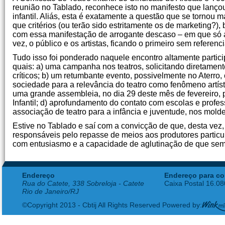
reunião no Tablado, reconhece isto no manifesto que lançou
infantil. Aliás, esta é exatamente a questão que se torno
que critérios (ou terão sido estritamente os de marketing?), 
com essa manifestação de arrogante descaso – em que só 
vez, o público e os artistas, ficando o primeiro sem refere
Tudo isso foi ponderado naquele encontro altamente particip
quais: a) uma campanha nos teatros, solicitando diretament
críticos; b) um retumbante evento, possivelmente no Aterro,
sociedade para a relevância do teatro como fenômeno artíst
uma grande assembleia, no dia 29 deste mês de fevereiro, 
Infantil; d) aprofundamento do contato com escolas e profe
associação de teatro para a infância e juventude, nos mold
Estive no Tablado e saí com a convicção de que, desta vez, o
responsáveis pelo repasse de meios aos produtores particul
com entusiasmo e a capacidade de aglutinação de que semp
Endereço
Endereço para co
Rua do Catete, 338 Sobreloja - Catete
Caixa Postal 16.0
Rio de Janeiro/RJ
©Copyright 2013 - Cbtij All Rights Reserved Powered by: