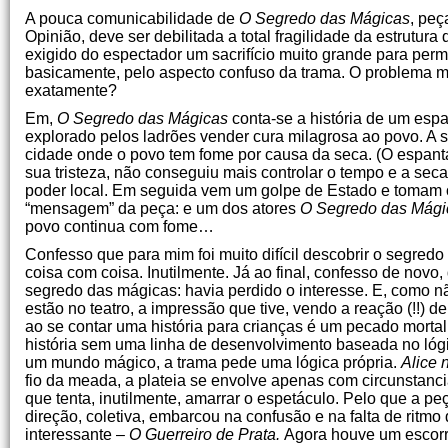
A pouca comunicabilidade de
O Segredo das Mágicas
, peç
Opinião, deve ser debilitada a total fragilidade da estrutur
exigido do espectador um sacrifício muito grande para per
basicamente, pelo aspecto confuso da trama. O problema mai
exatamente?
Em,
O Segredo das Mágicas
conta-se a história de um espa
explorado pelos ladrões vender cura milagrosa ao povo. A s
cidade onde o povo tem fome por causa da seca. (O espantal
sua tristeza, não conseguiu mais controlar o tempo e a se
poder local. Em seguida vem um golpe de Estado e tomam o 
“mensagem” da peça: e um dos atores
O Segredo das Mági
povo continua com fome…
Confesso que para mim foi muito difícil descobrir o segredo 
coisa com coisa. Inutilmente. Já ao final, confesso de nov
segredo das mágicas: havia perdido o interesse. E, como 
estão no teatro, a impressão que tive, vendo a reação (!!) de
ao se contar uma história para crianças é um pecado morta
história sem uma linha de desenvolvimento baseada no lóg
um mundo mágico, a trama pede uma lógica própria.
Alice 
fio da meada, a plateia se envolve apenas com circunstanc
que tenta, inutilmente, amarrar o espetáculo. Pelo que a p
direção, coletiva, embarcou na confusão e na falta de ritm
interessante –
O Guerreiro de Prata.
Agora houve um escor