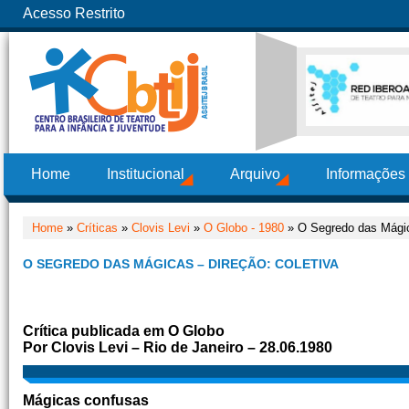
Acesso Restrito
Home
Institucional
Arquivo
Informações
Home
»
Críticas
»
Clovis Levi
»
O Globo - 1980
» O Segredo das Mágic
O SEGREDO DAS MÁGICAS – DIREÇÃO: COLETIVA
Crítica publicada em O Globo
Por Clovis Levi – Rio de Janeiro – 28.06.1980
Mágicas confusas