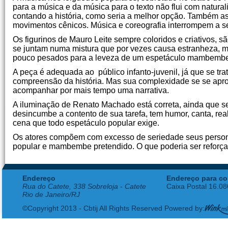
para a música e da música para o texto não flui com natura
contando a história, como seria a melhor opção. Também a
movimentos cênicos. Música e coreografia interrompem a se
Os figurinos de Mauro Leite sempre coloridos e criativos, s
se juntam numa mistura que por vezes causa estranheza, 
pouco pesados para a leveza de um espetáculo mambemb
A peça é adequada ao público infanto-juvenil, já que se trat
compreensão da história. Mas sua complexidade se se apro
acompanhar por mais tempo uma narrativa.
A iluminação de Renato Machado está correta, ainda que s
desincumbe a contento de sua tarefa, tem humor, canta, real
cena que todo espetáculo popular exige.
Os atores compõem com excesso de seriedade seus personage
popular e mambembe pretendido. O que poderia ser reforça
Endereço
Endereço para co
Rua do Catete, 338 Sobreloja - Catete
Caixa Postal 16.0
Rio de Janeiro/RJ
©Copyright 2013 - Cbtij All Rights Reserved Powered by: