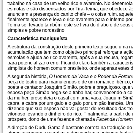
trabalho na casa de um velho rico e avarento. No desenrola
esmolas e são dispensados por Tira-Teima, que obedece às 
anunciam a presença do canito chefe – o coisa ruim, aquele
finalmente aparece e leva o rico avarento para o inferno po
Teima ser levado também, este se livra do diabo e de seu
simples e pobre nordestino.
Característica maniqueísta
A estrutura da construção deste primeiro texto segue uma n
acumulação que tem como objetivo principal reforçar a açã
esmolas e ajuda ao rico avarento, após a sua recusa, rogam
para potencializar o erro. Ficando claro também a caracte
simplista do homem comum brasileiro, onde apenas estes do
A segunda história,
O Homem da Vaca e o Poder da Fortun
peça de teatro para mamulengos e de um romance ibérico, 
poeta e cantador Joaquim Simão, pobre e preguiçoso, que 
esposa peça Simão nega-se a trabalhar, convencendo-a co
da mulher, presenteia o casal com uma vaca. Joaquim Simão
cabra, a cabra por um galo e o galo por um pão francês. U
dizendo que sua esposa não vai gostar do resultado das tr
vitorioso levando o dinheiro do rico. Finalmente, a partir
próspero, dono de uma fazenda chamada
Fazenda Homem 
A direção de Dudu Gama é bastante correta na tradução do
atores assumem a narrativa e desvendam o universo teatral 