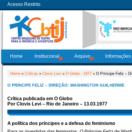
Acesso Restrito
Home
Institucional
Arquivo
Informações
Home
»
Críticas
»
Clovis Levi
»
O Globo - 1977
» O Príncipe Feliz – D
O PRÍNCIPE FELIZ – DIREÇÃO: WASHINGTON GUILHERME
Crítica publicada em O Globo
Por Clovis Levi – Rio de Janeiro – 13.03.1977
A política dos príncipes e a defesa do feminismo
Para as investidas das feministas,
O Príncipe Feliz
de Washi