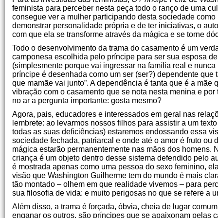
feminista para perceber nesta peça todo o ranço de uma cul
consegue ver a mulher participando desta sociedade como
demonstrar personalidade própria e de ter iniciativas, o auto
com que ela se transforme através da mágica e se torne dóc
Todo o desenvolvimento da trama do casamento é um verd
camponesa escolhida pelo príncipe para ser sua esposa d
(simplesmente porque vai ingressar na família real e nunc
príncipe é desenhada como um ser (ser?) dependente que ta
que mamãe vai junto”. A dependência é tanta que é a mãe que
vibração com o casamento que se nota nesta menina e por t
no ar a pergunta importante: gosta mesmo?
Agora, pais, educadores e interessados em geral nas relaçõ
lembrete: ao levarmos nossos filhos para assistir a um text
todas as suas deficiências) estaremos endossando essa vi
sociedade fechada, patriarcal e onde até o amor é fruto ou
mágica estarão permanentemente nas mãos dos homens. Não
criança é um objeto dentro desse sistema defendido pelo 
é mostrada apenas como uma pessoa do sexo feminino, ela é
visão que Washington Guilherme tem do mundo é mais clara a
tão montado – olhem em que realidade vivemos – para perc
sua filosofia de vida: e muito perigosas no que se refere a
Além disso, a trama é forçada, óbvia, cheia de lugar comu
enganar os outros, são príncipes que se apaixonam pelas c