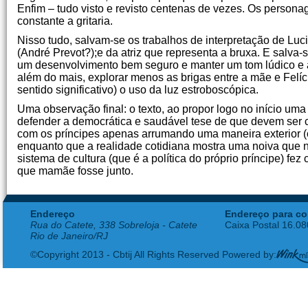
Enfim – tudo visto e revisto centenas de vezes. Os persona
constante a gritaria.
Nisso tudo, salvam-se os trabalhos de interpretação de Luci
(André Prevot?);e da atriz que representa a bruxa. E salva
um desenvolvimento bem seguro e manter um tom lúdico e al
além do mais, explorar menos as brigas entre a mãe e Felíci
sentido significativo) o uso da luz estroboscópica.
Uma observação final: o texto, ao propor logo no início um
defender a democrática e saudável tese de que devem ser co
com os príncipes apenas arrumando uma maneira exterior (o
enquanto que a realidade cotidiana mostra uma noiva que nã
sistema de cultura (que é a política do próprio príncipe) f
que mamãe fosse junto.
Endereço
Endereço para co
Rua do Catete, 338 Sobreloja - Catete
Caixa Postal 16.0
Rio de Janeiro/RJ
©Copyright 2013 - Cbtij All Rights Reserved Powered by: