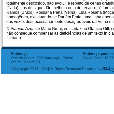
totalmente descosido, não evolui, é repleto de cenas gratu
(Fada) – os dois que dão melhor conta do recado -, é form
Ramos (Bruxo), Rossana Pena (Velha), Lina Rosana (Moça) 
homogêneo, excetuando-se Darlém Fraia, uma linha apenas 
das vozes desnecessariamente desagradáveis da Velha e 
O Planeta Azul
, de Mário Bruni, em cartaz no Gláucio Gil
não consegue compensar as deficiências de um texto inicia
fechado.
Endereço
Endereço para co
Rua do Catete, 338 Sobreloja - Catete
Caixa Postal 16.0
Rio de Janeiro/RJ
©Copyright 2013 - Cbtij All Rights Reserved Powered by: