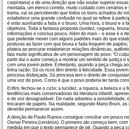
carpintaria) e de uma direção que não soube superar essas
montada, um elenco correto, muito cuidado com cenários e f
trama, vai se percebendo que todos os bons achados do iní
estabelece uma grande confusão no qual se refere à partic
é visto auxiliando a fada e o bruxo. Uma hora, o bruxo e a
objetivos. Toda a fantasia proposta (surdez, cegueira, bruxa
informações e conclua pouco. Além do mais – e esse é o i
que pretende mexer com alguns padrões mais do que estabe
posturas ao fazer com que bruxa e fada troquem de papéis; 
plateia ao procurar estabelecer relações dinâmicas, autênti
fala muito significativa de um personagem do povo: “O culpad
partir daí o autor começa a mostrar um sentido de justiça 
com uma jovem pobre. Entretanto, quando a peça chega ao se
tinha razão: Só os ricos têm direito à felicidade. Essa j
princesa disfarçada. Só princesa tem o direito de conquist
uma voz do povo. Como é que o povo poderia ter tanta consc
Enfim, fechou-se o ciclo; a lucidez, a riqueza, a beleza e a
tendências mais conservadoras da literatura infantil, aprese
e de voz desagradável. De nada adiantou a possibilidade, d
trocaram de papéis. Na realidade, segundo Mario Bruni, as coi
deverão permanecer assim.
A direção de Paulo Ramos consegue conciliar um pouco no 
Osmar Pereira (cenários). O primeiro ato começa bem, com 
medida em que o texto permanece de pé. Quando a peça c