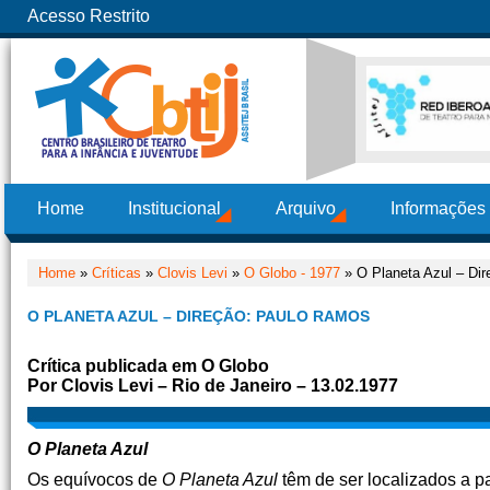
Acesso Restrito
Home
Institucional
Arquivo
Informações
Home
»
Críticas
»
Clovis Levi
»
O Globo - 1977
» O Planeta Azul – Di
O PLANETA AZUL – DIREÇÃO: PAULO RAMOS
Crítica publicada em O Globo
Por Clovis Levi – Rio de Janeiro – 13.02.1977
O Planeta Azul
Os equívocos de
O Planeta Azul
têm de ser localizados a pa