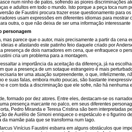
asce num ninho de patos, sofrendo as piores discriminações at
as e adultos em todo o mundo. Isto porque a peça toca num pon
versão de Faustini procura trazer esse questionamento para os
arradores usam expressões em diferentes idiomas para mostrar 
ara outra, o que não deixa de ser uma informação interessante pa
 o personagem
 mas parece que o autor, mais precisamente a partir da cena e
ideias e afastando este patinho feio daquele criado por Anders
la presença de dois narradores em cena, que enfraquece o pe
ustini cria um problema para a montagem.
 ressaltar a importância da aceitação da diferença, já na escolh
em que a presença de um sotaque estrangeiro é mais perturbado
recisaria ter uma atuação surpreendente, o que, infelizmente, 
ho e suas falas, embora muito poucas, são bastante inexpressi
inho e com toda a discriminação que ele sofre, não há nenhum
e, formado por dez atores. Entre eles, destacam-se os narrado
 uma presença marcante no palco, em seus diferentes personage
Horta, Pedro Miranda e Teresa Cristina são bem interpretadas 
ação de Aurélio de Simoni enriquece o espetáculo e o figurino 
a da mamãe pata que se transforma num lago.
, Marcus Vinícius Faustini esbarra em alguns obstáculos que i