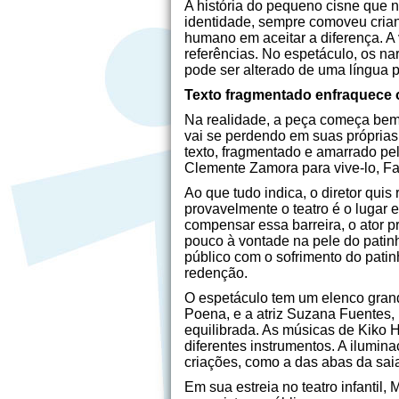
A história do pequeno cisne que n
identidade, sempre comoveu crianç
humano em aceitar a diferença. A 
referências. No espetáculo, os n
pode ser alterado de uma língua p
Texto fragmentado enfraquece
Na realidade, a peça começa bem,
vai se perdendo em suas próprias 
texto, fragmentado e amarrado pe
Clemente Zamora para vive-lo, Fa
Ao que tudo indica, o diretor quis
provavelmente o teatro é o lugar 
compensar essa barreira, o ator p
pouco à vontade na pele do patin
público com o sofrimento do pat
redenção.
O espetáculo tem um elenco grand
Poena, e a atriz Suzana Fuentes,
equilibrada. As músicas de Kiko 
diferentes instrumentos. A ilumin
criações, como a das abas da sai
Em sua estreia no teatro infantil