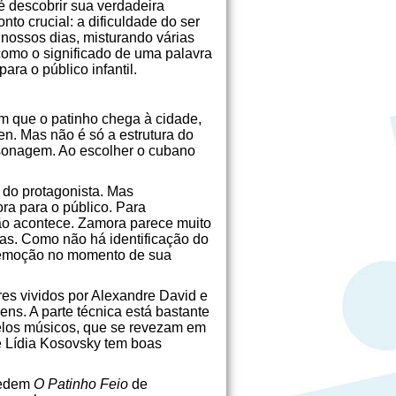
é descobrir sua verdadeira
to crucial: a dificuldade do ser
 nossos dias, misturando várias
como o significado de uma palavra
ra o público infantil.
m que o patinho chega à cidade,
en. Mas não é só a estrutura do
rsonagem. Ao escolher o cubano
a do protagonista. Mas
ra para o público. Para
não acontece. Zamora parece muito
vas. Como não há identificação do
a emoção no momento de sua
res vividos por Alexandre David e
ns. A parte técnica está bastante
pelos músicos, que se revezam em
de Lídia Kosovsky tem boas
mpedem
O Patinho Feio
de