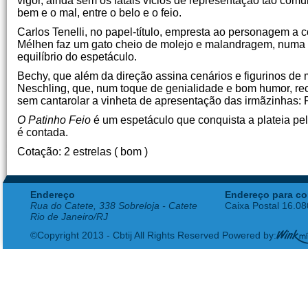
vigor, ainda sem os fatais vícios de representação tão co
bem e o mal, entre o belo e o feio.
Carlos Tenelli, no papel-título, empresta ao personagem a
Mélhen faz um gato cheio de molejo e malandragem, numa i
equilíbrio do espetáculo.
Bechy, que além da direção assina cenários e figurinos de m
Neschling, que, num toque de genialidade e bom humor, recor
sem cantarolar a vinheta de apresentação das irmãzinhas: Pat
O Patinho Feio
é um espetáculo que conquista a plateia pel
é contada.
Cotação: 2 estrelas ( bom )
Endereço
Endereço para co
Rua do Catete, 338 Sobreloja - Catete
Caixa Postal 16.0
Rio de Janeiro/RJ
©Copyright 2013 - Cbtij All Rights Reserved Powered by: