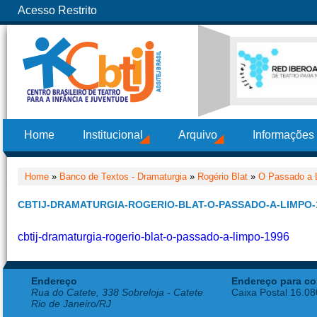
Acesso Restrito
Home
Institucional
Arquivo
Informações
Home
»
Banco de Textos - Dramaturgia
»
Rogério Blat
»
O Passado a 
CBTIJ-DRAMATURGIA-ROGERIO-BLAT-O-PASSADO-A-LIMPO-
cbtij-dramaturgia-rogerio-blat-o-passado-a-limpo-1996
Endereço
Endereço para co
Rua do Catete, 338 Sobreloja - Catete
Caixa Postal 16.0
Rio de Janeiro/RJ