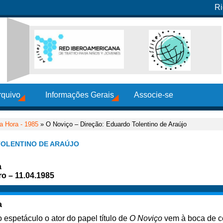
Ri
rquivo
Informações Gerais
Associe-se
a Hora - 1985
» O Noviço – Direção: Eduardo Tolentino de Araújo
TOLENTINO DE ARAÚJO
a
ro – 11.04.1985
a
espetáculo o ator do papel título de
O Noviço
vem à boca de c