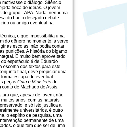
 motivasse o diálogo. Silêncio
jada troca de ideias. O jovem
ões do grupo TAPA. Nada, nenhuma
esa do bar, o desejado debate
ecido ou amigo eventual na
técnica, o que impossibilita uma
em do gênero no momento, a verve
gir as escolas, não podia contar
as punições. A história do bígamo
ntegral. E muito bem aproveitado
o do espetáculo é de Eduardo
a escolha dos textos para este
conjunto final, deve propiciar uma
 forma escapa do eventual
 as peças
Caiu o Ministério
de
m conto de Machado de Assis.
stura que, apesar de jovem, não
á muitos anos, com as naturais
eservado, e só isto justifica a
almente universitários, é outro
na, o espírito de pesquisa, uma
, a intervenção permanente de uma
ecados, o que tem que ser de uma