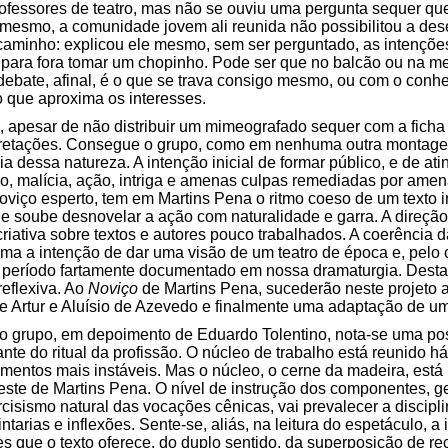
rofessores de teatro, mas não se ouviu uma pergunta sequer que
 mesmo, a comunidade jovem ali reunida não possibilitou a dese
o caminho: explicou ele mesmo, sem ser perguntado, as intenç
r para fora tomar um chopinho. Pode ser que no balcão ou na m
debate, afinal, é o que se trava consigo mesmo, ou com o conh
 que aproxima os interesses.
, apesar de não distribuir um mimeografado sequer com a ficha 
erpretações. Consegue o grupo, como em nenhuma outra montag
 dessa natureza. A intenção inicial de formar público, e de atin
o, malícia, ação, intriga e amenas culpas remediadas por amen
viço esperto, tem em Martins Pena o ritmo coeso de um texto i
e soube desnovelar a ação com naturalidade e garra. A direçã
riativa sobre textos e autores pouco trabalhados. A coerência d
irma a intenção de dar uma visão de um teatro de época e, pelo 
m período fartamente documentado em nossa dramaturgia. Desta
reflexiva. Ao
Noviço
de Martins Pena, sucederão neste projeto
e Artur e Aluísio de Azevedo e finalmente uma adaptação de u
do grupo, em depoimento de Eduardo Tolentino, nota-se uma po
te do ritual da profissão. O núcleo de trabalho está reunido h
mentos mais instáveis. Mas o núcleo, o cerne da madeira, está pr
te de Martins Pena. O nível de instrução dos componentes, ger
cisismo natural das vocações cênicas, vai prevalecer a discipli
intarias e inflexões. Sente-se, aliás, na leitura do espetáculo
s que o texto oferece, do duplo sentido, da superposição de r