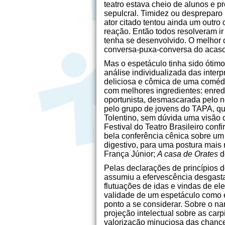
teatro estava cheio de alunos e p
sepulcral. Timidez ou despreparo
ator citado tentou ainda um outr
reação. Então todos resolveram i
tenha se desenvolvido. O melhor 
conversa-puxa-conversa do acaso
Mas o espetáculo tinha sido ótimo
análise individualizada das int
deliciosa e cômica de uma comédia
com melhores ingredientes: enred
oportunista, desmascarada pelo no
pelo grupo de jovens do TAPA, qu
Tolentino, sem dúvida uma visão c
Festival do Teatro Brasileiro conf
bela conferência cênica sobre u
digestivo, para uma postura mais 
França Júnior;
A casa de Orates
d
Pelas declarações de princípios 
assumiu a efervescência desgastan
flutuações de idas e vindas de ele
validade de um espetáculo como es
ponto a se considerar. Sobre o nar
projeção intelectual sobre as carp
valorização minuciosa das chance