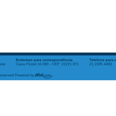
Endereço para correspondência
Telefone para 
tete
Caixa Postal 16.080 - CEP: 22221.971
21 2205 4483
 Reserved Powered by: