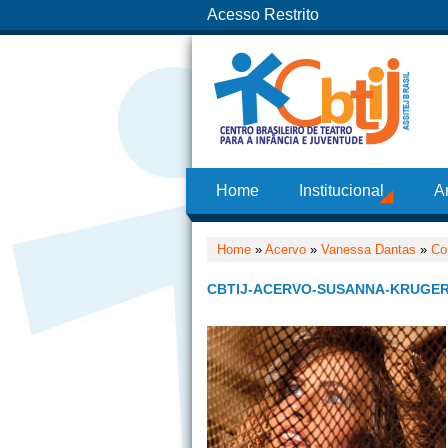
Acesso Restrito
Home
Institucional
A
Home
»
Acervo
»
Vanessa Dantas
»
Co
CBTIJ-ACERVO-SUSANNA-KRUGER-