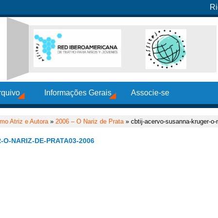
Ri
rquivo
Informações Gerais
Associe-se
mo Atriz e Autora
»
2006 – O Nariz de Prata
» cbtij-acervo-susanna-kruger-o-
O-NARIZ-DE-PRATA03-2006