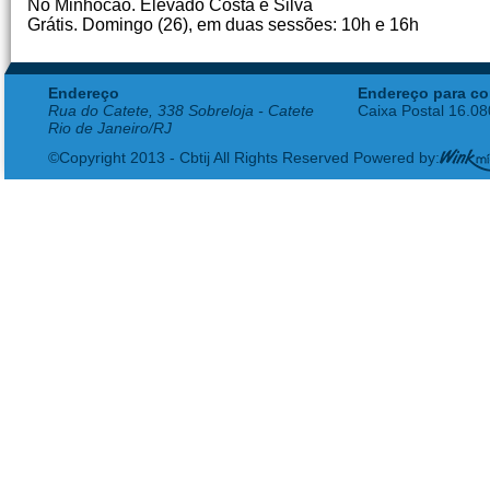
No Minhocão. Elevado Costa e Silva
Grátis. Domingo (26), em duas sessões: 10h e 16h
Endereço
Endereço para co
Rua do Catete, 338 Sobreloja - Catete
Caixa Postal 16.0
Rio de Janeiro/RJ
©Copyright 2013 - Cbtij All Rights Reserved Powered by: