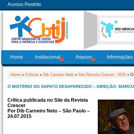
Acesso Restrito
Home
Institucional
Arquivo
Informações
Home
»
Críticas
»
Dib Carneiro Neto
»
Site Revista Crescer - 2015
» O 
O MISTÉRIO DO SAPATO DESAPARECIDO – DIREÇÃO: MÁRCI
Crítica publicada no Site da Revista
Crescer
Por Dib Carneiro Neto – São Paulo –
24.07.2015