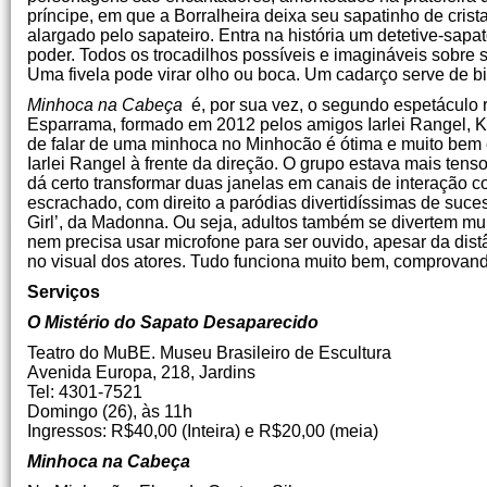
príncipe, em que a Borralheira deixa seu sapatinho de crist
alargado pelo sapateiro. Entra na história um detetive-sapa
poder. Todos os trocadilhos possíveis e imagináveis sobre 
Uma fivela pode virar olho ou boca. Um cadarço serve de bi
Minhoca na Cabeça
é, por sua vez, o segundo espetáculo
Esparrama, formado em 2012 pelos amigos Iarlei Rangel, Kl
de falar de uma minhoca no Minhocão é ótima e muito bem 
Iarlei Rangel à frente da direção. O grupo estava mais ten
dá certo transformar duas janelas em canais de interação c
escrachado, com direito a paródias divertidíssimas de su
Girl’, da Madonna. Ou seja, adultos também se divertem mui
nem precisa usar microfone para ser ouvido, apesar da distân
no visual dos atores. Tudo funciona muito bem, comprovand
Serviços
O Mistério do Sapato Desaparecido
Teatro do MuBE. Museu Brasileiro de Escultura
Avenida Europa, 218, Jardins
Tel: 4301-7521
Domingo (26), às 11h
Ingressos: R$40,00 (Inteira) e R$20,00 (meia)
Minhoca na Cabeça