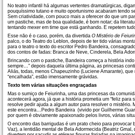
No teatro infantil há algumas vertentes dramatúrgicas, di
pouquíssimo tutano e muito oportunismo acabaram tendo seu 
Sem criatividade, com pouco mais a oferecer do que um past
um pastiche, mas de boa qualidade, é bom notar; da literatu
tentando mexer em time que está ganhando. E repetem tud
Esse não é o caso, porém, da divertida
O Mistério de Feiur
palco, o do Teatro do Leblon, depois de ter tido várias m
para o teatro o texto do escritor Pedro Bandeira, consagrado
dos contos de fadas: Branca de Neve, Cinderela, Bela Ad
Brincando com o pastiche, Bandeira começa a história indo
sempre…” depois daquela última página, as princesas cont
Aliás, todas, menos Chapeuzinho (Luciene Amarante), que 
“encalhada”, estão imensamente grávidas.
Texto tem várias situações engraçadas
Mas o sumiço de Feiurinha, uma das princesas da comunida
acontecerá agora, já que a história prometia um “feliz par
resolve pedir ajuda a algum autor para resolver o mistério
este encontra…Pedro Bandeira (vivido por Guilherme Guara
por quem é obviamente apaixonado pelos livros, várias si
O encontro das barrigudas é um prato cheio para provocar b
Vaz), a lentidão mental de Bela Adormecida (Beatriz Gmal
divertem por sacudir as etéreas figuras forjadas na imagina