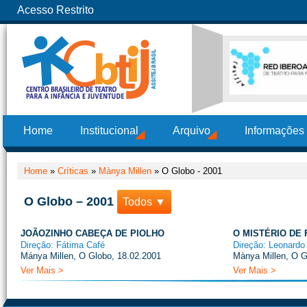
Acesso Restrito
Home
Institucional
Arquivo
Informações
Home
»
Críticas
»
Mànya Millen
»
O Globo - 2001
O Globo – 2001
Todos ▼
JOÃOZINHO CABEÇA DE PIOLHO
O MISTÉRIO DE 
Direção: Fátima Café
Direção: Leonard
Mánya Millen, O Globo, 18.02.2001
Mànya Millen, O G
Ver Mais >
Ver Mais >