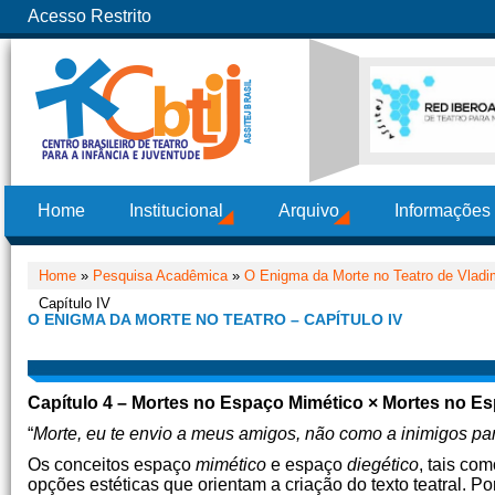
Acesso Restrito
Home
Institucional
Arquivo
Informações
Home
»
Pesquisa Acadêmica
»
O Enigma da Morte no Teatro de Vladimi
Capítulo IV
O ENIGMA DA MORTE NO TEATRO – CAPÍTULO IV
Capítulo 4 – Mortes no Espaço Mimético × Mortes no E
“
Morte, eu te envio a meus amigos, não como a inimigos p
Os conceitos espaço
mimético
e espaço
diegético
, tais co
opções estéticas que orientam a criação do texto teatral. 