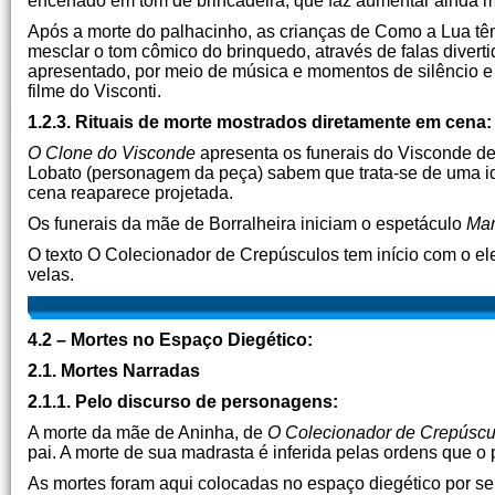
encenado em tom de brincadeira, que faz aumentar ainda ma
Após a morte do palhacinho, as crianças de Como a Lua têm
mesclar o tom cômico do brinquedo, através de falas diverti
apresentado, por meio de música e momentos de silêncio 
filme do Visconti.
1.2.3. Rituais de morte mostrados diretamente em cena:
O Clone do Visconde
apresenta os funerais do Visconde d
Lobato (personagem da peça) sabem que trata-se de uma id
cena reaparece projetada.
Os funerais da mãe de Borralheira iniciam o espetáculo
Mar
O texto O Colecionador de Crepúsculos tem início com o e
velas.
4.2 – Mortes no Espaço Diegético:
2.1. Mortes Narradas
2.1.1. Pelo discurso de personagens:
A morte da mãe de Aninha, de
O Colecionador de Crepúscu
pai. A morte de sua madrasta é inferida pelas ordens que 
As mortes foram aqui colocadas no espaço diegético por s