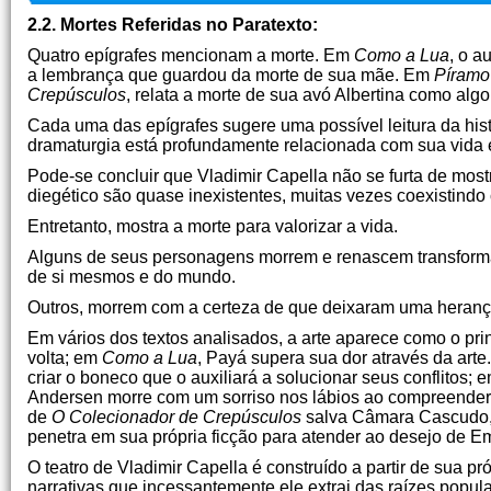
2.2. Mortes Referidas no Paratexto:
Quatro epígrafes mencionam a morte. Em
Como a Lua
, o a
a lembrança que guardou da morte de sua mãe. Em
Píramo
Crepúsculos
, relata a morte de sua avó Albertina como alg
Cada uma das epígrafes sugere uma possível leitura da hist
dramaturgia está profundamente relacionada com sua vida
Pode-se concluir que Vladimir Capella não se furta de most
diegético são quase inexistentes, muitas vezes coexistind
Entretanto, mostra a morte para valorizar a vida.
Alguns de seus personagens morrem e renascem transform
de si mesmos e do mundo.
Outros, morrem com a certeza de que deixaram uma herança:
Em vários dos textos analisados, a arte aparece como o pri
volta; em
Como a Lua
, Payá supera sua dor através da art
criar o boneco que o auxiliará a solucionar seus conflitos; 
Andersen morre com um sorriso nos lábios ao compreender q
de
O Colecionador de Crepúsculos
salva Câmara Cascudo, q
penetra em sua própria ficção para atender ao desejo de Em
O teatro de Vladimir Capella é construído a partir de sua 
narrativas que incessantemente ele extrai das raízes popula