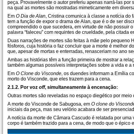
peça. Provavelmente o autor preferiu apenas narrá-las por 
na qual as mortes são mostradas mimeticamente em diversa
Em
O Dia de Alan
, Cristina comunica à classe a notícia do 
tem a função de expor o drama de Alan, que é o de ser dis
compreendido o que sucedera, em virtude de não possuir o m
palavra “faleceu” com requintes de crueldade, pela citada 
Duas narrações de mortes são feitas à mãe pelo pequeno
fósforos, cuja história o faz concluir que a morte é melhor 
que, apesar de mortas e enterradas, renasceriam no ano se
Ambas as histórias têm a função primeira de mostrar a rel
também algumas possíveis interpretações sobre a vida e a
Em
O Clone do Visconde
, os duendes informam a Emília c
morto do Visconde, que eles trazem para a cena.
2.1.2. Por voz
off
, simultaneamente à encenação:
Outras mortes são reveladas no espaço diegético por meio 
A morte do Visconde de Sabugosa, em
O clone do Viscond
iniciais da peça, mas seu velório acabara de ser presenciad
A notícia da morte de Câmara Cascudo é relatada por uma 
corpo é também trazido para a cena, de modo que o épico 