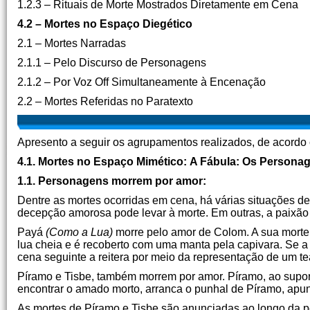
1.2.3 – Rituais de Morte Mostrados Diretamente em Cena
4.2 – Mortes no Espaço Diegético
2.1 – Mortes Narradas
2.1.1 – Pelo Discurso de Personagens
2.1.2 – Por Voz Off Simultaneamente à Encenação
2.2 – Mortes Referidas no Paratexto
Apresento a seguir os agrupamentos realizados, de acordo
4.1. Mortes no Espaço Mimético:
A Fábula: Os Personag
1.1. Personagens morrem por amor:
Dentre as mortes ocorridas em cena, há várias situações d
decepção amorosa pode levar à morte. Em outras, a paixão
Payá
(Como a Lua)
morre pelo amor de Colom. A sua morte 
lua cheia e é recoberto com uma manta pela capivara. Se a
cena seguinte a reitera por meio da representação de um te
Píramo e Tisbe, também morrem por amor. Píramo, ao supor 
encontrar o amado morto, arranca o punhal de Píramo, apu
As mortes de Píramo e Tisbe são anunciadas ao longo da p