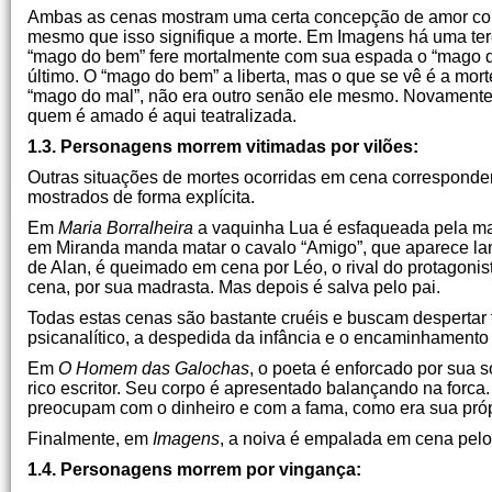
Ambas as cenas mostram uma certa concepção de amor com
mesmo que isso signifique a morte. Em Imagens há uma ter
“mago do bem” fere mortalmente com sua espada o “mago do
último. O “mago do bem” a liberta, mas o que se vê é a mort
“mago do mal”, não era outro senão ele mesmo. Novament
quem é amado é aqui teatralizada.
1.3. Personagens morrem vitimadas por vilões:
Outras situações de mortes ocorridas em cena corresponde
mostrados de forma explícita.
Em
Maria Borralheira
a vaquinha Lua é esfaqueada pela mad
em Miranda manda matar o cavalo “Amigo”, que aparece lan
de Alan, é queimado em cena por Léo, o rival do protagoni
cena, por sua madrasta. Mas depois é salva pelo pai.
Todas estas cenas são bastante cruéis e buscam despertar 
psicanalítico, a despedida da infância e o encaminhamento
Em
O Homem das Galochas
, o poeta é enforcado por sua 
rico escritor. Seu corpo é apresentado balançando na forca.
preocupam com o dinheiro e com a fama, como era sua pró
Finalmente, em
Imagens
, a noiva é empalada em cena pelo
1.4. Personagens morrem por vingança: