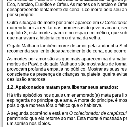
Eco, Narciso, Eurídice e Orfeu. As mortes de Narciso e Orfe
desaparecendo lentamente de cena. Eco morre pelo seu amo
por si próprio.
Outra situação de morte por amor aparece em
O Colecionad
morrendo por acreditar nas promessas do jovem amado, se
capítulo 3, esta morte aparece no espaço mimético, que su
que narravam a história com o drama da velha.
O gato Malhado também morre de amor pela andorinha Sinh
recomenda seu lento desaparecimento de cena, que ocorre 
As mortes por amor são as que mais aparecem na dramaturg
mortes de Payá e do gato Malhado são mostradas de forma
provocam profunda empatia no público. Mostrar as suas resp
consciente da presença de crianças na plateia, queira evita
desilusão amorosa.
1.2. Apaixonados matam para libertar seus amados:
Há três episódios nos quais um enamorado(a) mata para libe
espingarda no príncipe que ama. A morte do príncipe, é mostr
pois o que morrera fôra o feitiço que o habitava.
A segunda ocorrência está em
O colecionador de crepúscu
permitindo que ela retorne ao mar. Esta morte é mostrada 
um sorriso nos lábios.