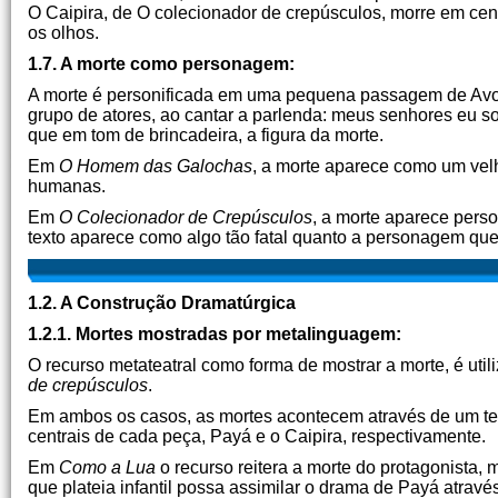
O Caipira, de O colecionador de crepúsculos, morre em cen
os olhos.
1.7. A morte como personagem:
A morte é personificada em uma pequena passagem de Avoa
grupo de atores, ao cantar a parlenda: meus senhores eu s
que em tom de brincadeira, a figura da morte.
Em
O Homem das Galochas
, a morte aparece como um velh
humanas.
Em
O Colecionador de Crepúsculos
, a morte aparece pers
texto aparece como algo tão fatal quanto a personagem que
1.2. A Construção Dramatúrgica
1.2.1. Mortes mostradas por metalinguagem:
O recurso metateatral como forma de mostrar a morte, é uti
de crepúsculos
.
Em ambos os casos, as mortes acontecem através de um tea
centrais de cada peça, Payá e o Caipira, respectivamente.
Em
Como a Lua
o recurso reitera a morte do protagonista,
que plateia infantil possa assimilar o drama de Payá atrav