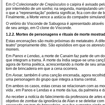
Em
O Colecionador de Crepúsculos
o caipira é avisado pel
por intermédio de um sonho; na segunda, manipulando um tea
o que a “representação” poderia significar, fica com dor de b
Finalmente, a Morte vence a astúcia do compadre simulando,
O velório do Visconde de Sabugosa é apresentado através d
de seu amigo, em O clone do Visconde.
1.2.2. Mortes de personagens e rituais de morte mostra
Estas encenações são muito próximas do metateatro. A difer
teatro” propriamente dito. São episódios em que os atore
morrem.
Em
Panos e Lendas
, a morte de Canaim faz parte de um do
que integram a trama. À morte da índia segue-se uma cançã
agora de forma poética, acrescentando a morte de seu amado
tom de brincadeira em que a cena ocorrera.
Em
Avoar
, também é uma canção encenada, agora recolhida
uma personagem do grupo que integra a trama central.
Em ambos os casos, estas cenas se relacionam com as mortes
vida , em Panos e Lendas e a morte da lua, da palmeira e 
Ao receber a notícia do falecimento da professora de artes e
objetivo de zombar da ignorância de Alan e se deleitar com 