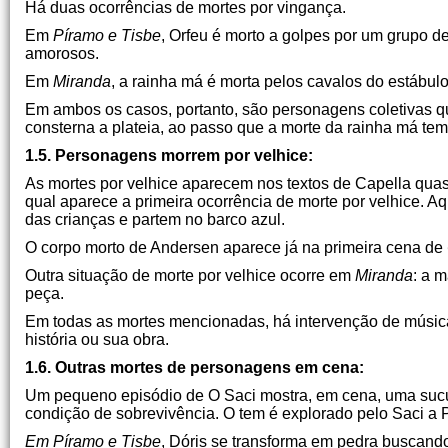
Há duas ocorrências de mortes por vingança.
Em
Píramo e Tisbe
, Orfeu é morto a golpes por um grupo 
amorosos.
Em
Miranda
, a rainha má é morta pelos cavalos do estábul
Em ambos os casos, portanto, são personagens coletivas qu
consterna a plateia, ao passo que a morte da rainha má tem 
1.5. Personagens morrem por velhice:
As mortes por velhice aparecem nos textos de Capella quase
qual aparece a primeira ocorrência de morte por velhice. 
das crianças e partem no barco azul.
O corpo morto de Andersen aparece já na primeira cena de
Outra situação de morte por velhice ocorre em
Miranda
: a 
peça.
Em todas as mortes mencionadas, há intervenção de músic
história ou sua obra.
1.6. Outras mortes de personagens em cena:
Um pequeno episódio de O Saci mostra, em cena, uma sucu
condição de sobrevivência. O tem é explorado pelo Saci a 
Em Píramo e Tisbe
, Dóris se transforma em pedra buscando