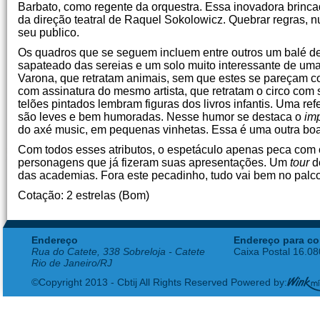
Barbato, como regente da orquestra. Essa inovadora brincad
da direção teatral de Raquel Sokolowicz. Quebrar regras, 
seu publico.
Os quadros que se seguem incluem entre outros um balé d
sapateado das sereias e um solo muito interessante de uma
Varona, que retratam animais, sem que estes se pareçam co
com assinatura do mesmo artista, que retratam o circo com
telões pintados lembram figuras dos livros infantis. Uma re
são leves e bem humoradas. Nesse humor se destaca o
im
do axé music, em pequenas vinhetas. Essa é uma outra boa 
Com todos esses atributos, o espetáculo apenas peca com o
personagens que já fizeram suas apresentações. Um
tour
d
das academias. Fora este pecadinho, tudo vai bem no palco
Cotação: 2 estrelas (Bom)
Endereço
Endereço para co
Rua do Catete, 338 Sobreloja - Catete
Caixa Postal 16.0
Rio de Janeiro/RJ
©Copyright 2013 - Cbtij All Rights Reserved Powered by: