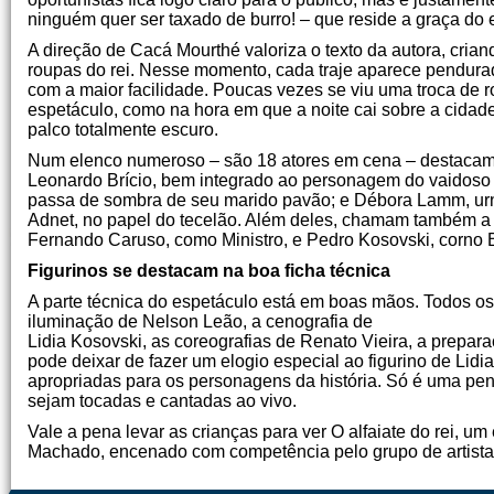
ninguém quer ser taxado de burro! – que reside a graça do 
A direção de Cacá Mourthé valoriza o texto da autora, cri
roupas do rei. Nesse momento, cada traje aparece pendurado
com a maior facilidade. Poucas vezes se viu uma troca de r
espetáculo, como na hora em que a noite cai sobre a cida
palco totalmente escuro.
Num elenco numeroso – são 18 atores em cena – destacam
Leonardo Brício, bem integrado ao personagem do vaidoso 
passa de sombra de seu marido pavão; e Débora Lamm, urna
Adnet, no papel do tecelão. Além deles, chamam também a
Fernando Caruso, como Ministro, e Pedro Kosovski, corno 
Figurinos se destacam na boa ficha técnica
A parte técnica do espetáculo está em boas mãos. Todos o
iluminação de Nelson Leão, a cenografia de
Lidia Kosovski, as coreografias de Renato Vieira, a prepar
pode deixar de fazer um elogio especial ao figurino de Lidia
apropriadas para os personagens da história. Só é uma p
sejam tocadas e cantadas ao vivo.
Vale a pena levar as crianças para ver O alfaiate do rei, u
Machado, encenado com competência pelo grupo de artista