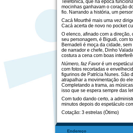
Telefônica, que na época funciona
mocinhas ganhavam o coração dos 
fio. Narrando a história, um pers
Cacá Mourthé mais uma vez dirige
Cacá acerta de novo no pocket cul
O elenco, afinado com a direção,
seu personagem, é Bigudi, com to
Bernadeli é moça da cidade, sem 
de narrador e chefe, Dinho Valad
costura a cena com boas interferê
Número, faz Favor
é um espetáculo
com fotos recortadas e envelheci
figurinos de Patrícia Nunes. São
atrapalhar a movimentação do ele
Completando a trama, as músicas
isso que se espera sempre das le
Com tudo dando certo, a administ
minutos depois do espetáculo come
Cotação: 3 estrelas (Ótimo)
Endereço