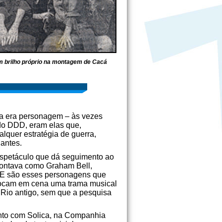
m brilho próprio na montagem de Cacá
sta era personagem – às vezes
 do DDD, eram elas que,
lquer estratégia de guerra,
 antes.
espetáculo que dá seguimento ao
contava como Graham Bell,
. E são esses personagens que
olocam em cena uma trama musical
 Rio antigo, sem que a pesquisa
unto com Solica, na Companhia