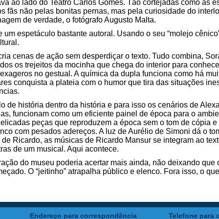
va ao lado do Teatro Carlos Gomes. Tão cortejadas como as estr
fãs não pelas bonitas pernas, mas pela curiosidade do interlo
onagem de verdade, o fotógrafo Augusto Malta.
 um espetáculo bastante autoral. Usando o seu “molejo cênico”
tural.
 cria cenas de ação sem desperdiçar o texto. Tudo combina, So
dos os trejeitos da mocinha que chega do interior para conhec
exageros no gestual. A química da dupla funciona como há mui
ares conquista a plateia com o humor que tira das situações in
ncias.
 de história dentro da história e para isso os cenários de Ale
das, funcionam como um eficiente painel de época para o amb
 delicadas peças que reproduzem a época sem o tom de cópia e
nco com pesados adereços. A luz de Aurélio de Simoni dá o to
 de Ricardo, as músicas de Ricardo Mansur se integram ao tex
tras de um musical. Aqui acontece.
ração do museu poderia acertar mais ainda, não deixando que 
çado. O “jeitinho” atrapalha público e elenco. Fora isso, o que
Endereço para correspondência
Telefone para 