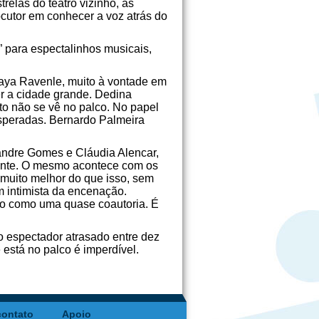
elas do teatro vizinho, as
cutor em conhecer a voz atrás do
 para espectalinhos musicais,
raya Ravenle, muito à vontade em
er a cidade grande. Dedina
to não se vê no palco. No papel
esperadas. Bernardo Palmeira
xandre Gomes e Cláudia Alencar,
iente. O mesmo acontece com os
 muito melhor do que isso, sem
m intimista da encenação.
to como uma quase coautoria. É
o espectador atrasado entre dez
 está no palco é imperdível.
contato
Apoio