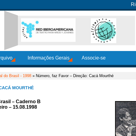
Ri
rquivo
Informações Gerais
Associe-se
al do Brasil - 1998
» Número, faz Favor – Direção: Cacá Mourthé
 CACÁ MOURTHÉ
Brasil – Caderno B
iro – 15.08.1998