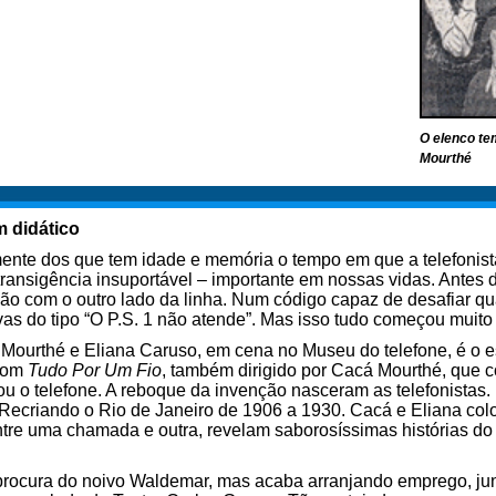
O elenco te
Mourthé
m didático
à mente dos que tem idade e memória o tempo em que a telefoni
transigência insuportável – importante em nossas vidas. Antes
o com o outro lado da linha. Num código capaz de desafiar qua
vas do tipo “O P.S. 1 não atende”. Mas isso tudo começou muito
 Mourthé e Eliana Caruso, em cena no Museu do telefone, é o 
 com
Tudo Por Um Fio
, também dirigido por Cacá Mourthé, que 
ou o telefone. A reboque da invenção nasceram as telefonistas
 Recriando o Rio de Janeiro de 1906 a 1930. Cacá e Eliana c
ntre uma chamada e outra, revelam saborosíssimas histórias do
 procura do noivo Waldemar, mas acaba arranjando emprego, j