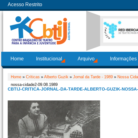
Acesso Restrito
Home
Institucional
Arquivo
Informações
Home
»
Críticas
»
Alberto Guzik
»
Jornal da Tarde - 1989
»
Nossa Cidad
nossa-cidade2-09.08.1989
CBTIJ-CRITICA-JORNAL-DA-TARDE-ALBERTO-GUZIK-NOSSA-C