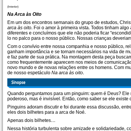
(Interior)
Na Arca às Oito
Em um dos encontros semanais do grupo de estudos, Christin
arca às oito
. Foi o amor à primeira vista. Todos tinham algo 
diferentes e concluímos que ele não poderia ficar “escond
lo no palco para o nosso público. Nossas crianças deveriam 
Com o convívio entre nossa companhia e nosso público, re
ganham importância e se tornam necessários na vida de mu
e faz parte de sua prática. Na montagem desta peça buscam
como frequentemente aparecem nos meios de comunicação,
novo mundo e de novas relações entre os homens. Com mui
de nosso espetáculo
Na arca às oito
.
Quando perguntamos para um pinguim: quem é Deus? Ele nun
poderoso, mas é invisível. Então, como saber se ele existe
Pinguins adoram discutir e foi durante essa discussão, ent
eles dois bilhetes para a arca de Noé.
Apenas dois bilhetes…
Nessa história turbulenta sobre amizade e solidariedade, 