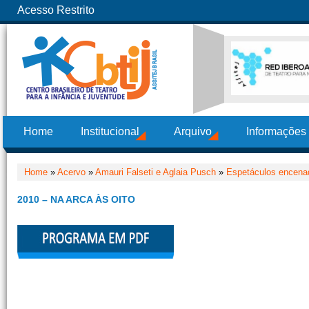
Acesso Restrito
Home
Institucional
Arquivo
Informações
Home
»
Acervo
»
Amauri Falseti e Aglaia Pusch
»
Espetáculos encenad
2010 – NA ARCA ÀS OITO