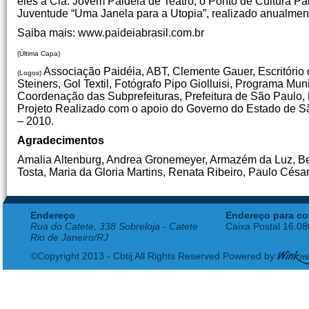
eles a Cia. Jovem Paidéia de Teatro, o Ponto de Cultura Pai
Juventude “Uma Janela para a Utopia”, realizado anualmen
Saiba mais: www.paideiabrasil.com.br
(Última Capa)
Associação Paidéia, ABT, Clemente Gauer, Escritório
(Logos)
Steiners, Gol Textil, Fotógrafo Pipo Giolluisi, Programa Mu
Coordenação das Subprefeituras, Prefeitura de São Paulo,
Projeto Realizado com o apoio do Governo do Estado de Sã
– 2010.
Agradecimentos
Amalia Altenburg, Andrea Gronemeyer, Armazém da Luz, Beb
Tosta, Maria da Gloria Martins, Renata Ribeiro, Paulo Césa
Endereço
Endereço para co
Rua do Catete, 338 Sobreloja - Catete
Caixa Postal 16.0
Rio de Janeiro/RJ
©Copyright 2013 - Cbtij All Rights Reserved Powered by: