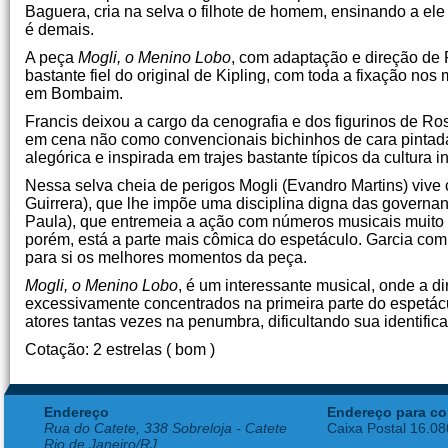
Baguera, cria na selva o filhote de homem, ensinando a ele
é demais.
A peça
Mogli, o Menino Lobo
, com adaptação e direção de 
bastante fiel do original de Kipling, com toda a fixação nos
em Bombaim.
Francis deixou a cargo da cenografia e dos figurinos de 
em cena não como convencionais bichinhos de cara pintad
alegórica e inspirada em trajes bastante típicos da cultura i
Nessa selva cheia de perigos Mogli (Evandro Martins) vive 
Guirrera), que lhe impõe uma disciplina digna das govern
Paula), que entremeia a ação com números musicais muito 
porém, está a parte mais cômica do espetáculo. Garcia com
para si os melhores momentos da peça.
Mogli, o Menino Lobo
, é um interessante musical, onde a d
excessivamente concentrados na primeira parte do espetác
atores tantas vezes na penumbra, dificultando sua identific
Cotação: 2 estrelas ( bom )
Endereço
Endereço para co
Rua do Catete, 338 Sobreloja - Catete
Caixa Postal 16.0
Rio de Janeiro/RJ