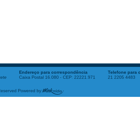
Endereço para correspondência
Telefone para 
tete
Caixa Postal 16.080 - CEP: 22221.971
21 2205 4483
 Reserved Powered by: