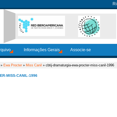
Ri
rquivo
Informações Gerais
Associe-se
»
Ewa Procter
»
Miss Canil
» cbtij-dramaturgia-ewa-procter-miss-canil-1996
R-MISS-CANIL-1996