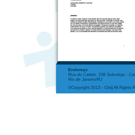
Endereço
Rua do Catete, 338 Sobreloja - Ca
Rio de Janeiro/RJ
©Copyright 2013 - Cbtij All Rights