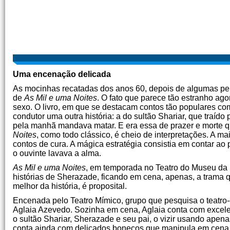
Uma encenação delicada
As mocinhas recatadas dos anos 60, depois de algumas per
de
As Mil e uma Noites
. O fato que parece tão estranho ag
sexo. O livro, em que se destacam contos tão populares c
condutor uma outra história: a do sultão Shariar, que traíd
pela manhã mandava matar. E era essa de prazer e morte q
Noites
, como todo clássico, é cheio de interpretações. A ma
contos de cura. A mágica estratégia consistia em contar ao
o ouvinte lavava a alma.
As Mil e uma Noites
, em temporada no Teatro do Museu da R
histórias de Sherazade, ficando em cena, apenas, a trama q
melhor da história, é proposital.
Encenada pelo Teatro Mímico, grupo que pesquisa o teatro-d
Aglaia Azevedo. Sozinha em cena, Aglaia conta com excele
o sultão Shariar, Sherazade e seu pai, o vizir usando ape
conta ainda com delicados bonecos que manipula em cena