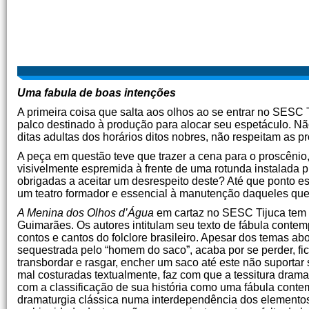
Uma fabula de boas intenções
A primeira coisa que salta aos olhos ao se entrar no SESC Ti
palco destinado à produção para alocar seu espetáculo. Nã
ditas adultas dos horários ditos nobres, não respeitam as pr
A peça em questão teve que trazer a cena para o proscênio, 
visivelmente espremida à frente de uma rotunda instalada 
obrigadas a aceitar um desrespeito deste? Até que ponto e
um teatro formador e essencial à manutenção daqueles que
A Menina dos Olhos d’Água
em cartaz no SESC Tijuca tem d
Guimarães. Os autores intitulam seu texto de fábula contemp
contos e cantos do folclore brasileiro. Apesar dos temas abo
sequestrada pelo “homem do saco”, acaba por se perder, fi
transbordar e rasgar, encher um saco até este não suportar
mal costuradas textualmente, faz com que a tessitura dramatú
com a classificação de sua história como uma fábula cont
dramaturgia clássica numa interdependência dos elementos n