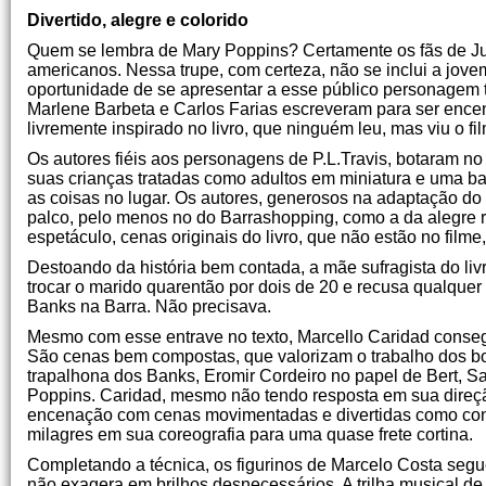
Divertido, alegre e colorido
Quem se lembra de Mary Poppins? Certamente os fãs de Ju
americanos. Nessa trupe, com certeza, não se inclui a jovem
oportunidade de se apresentar a esse público personagem 
Marlene Barbeta e Carlos Farias escreveram para ser ence
livremente inspirado no livro, que ninguém leu, mas viu o fil
Os autores fiéis aos personagens de P.L.Travis, botaram n
suas crianças tratadas como adultos em miniatura e uma b
as coisas no lugar. Os autores, generosos na adaptação do
palco, pelo menos no do Barrashopping, como a da alegre 
espetáculo, cenas originais do livro, que não estão no filme
Destoando da história bem contada, a mãe sufragista do livro
trocar o marido quarentão por dois de 20 e recusa qualque
Banks na Barra. Não precisava.
Mesmo com esse entrave no texto, Marcello Caridad conseg
São cenas bem compostas, que valorizam o trabalho dos 
trapalhona dos Banks, Eromir Cordeiro no papel de Bert, S
Poppins. Caridad, mesmo não tendo resposta em sua direção
encenação com cenas movimentadas e divertidas como conv
milagres em sua coreografia para uma quase frete cortina.
Completando a técnica, os figurinos de Marcelo Costa segu
não exagera em brilhos desnecessários. A trilha musical de 