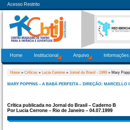
Acesso Restrito
Home
Institucional
Arquivo
Informações
Home
»
Críticas
»
Lucia Cerrone
»
Jornal do Brasil - 1999
» Mary Poppin
MARY POPPINS – A BABÁ PERFEITA – DIREÇÃO: MARCELLO 
Crítica publicada no Jornal do Brasil – Caderno B
Por Lucia Cerrone – Rio de Janeiro – 04.07.1999