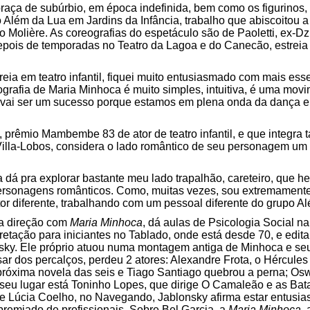
aça de subúrbio, em época indefinida, bem como os figurinos
o Além da Lua em Jardins da Infância, trabalho que abiscoitou 
 o Molière. As coreografias do espetáculo são de Paoletti, ex-Dz
depois de temporadas no Teatro da Lagoa e do Canecão, estrei
eia em teatro infantil, fiquei muito entusiasmado com mais esse
rafia de Maria Minhoca é muito simples, intuitiva, é uma mov
 vai ser um sucesso porque estamos em plena onda da dança e 
ri, prêmio Mambembe 83 de ator de teatro infantil, e que integr
o Villa-Lobos, considera o lado romântico de seu personagem um
dá pra explorar bastante meu lado trapalhão, careteiro, que her
ersonagens românticos. Como, muitas vezes, sou extremamente 
etor diferente, trabalhando com um pessoal diferente do grupo A
na direção com
Maria Minhoca
, dá aulas de Psicologia Social 
pretação para iniciantes no Tablado, onde está desde 70, e edi
y. Ele próprio atuou numa montagem antiga de Minhoca e seu 
ar dos percalços, perdeu 2 atores: Alexandre Frota, o Hércule
próxima novela das seis e Tiago Santiago quebrou a perna; O
seu lugar está Toninho Lopes, que dirige O Camaleão e as Bata
e Lúcia Coelho, no Navegando, Jablonsky afirma estar entusia
 premiado de profissionais. Sobre Bel Garcia, a
Maria Minhoca
,