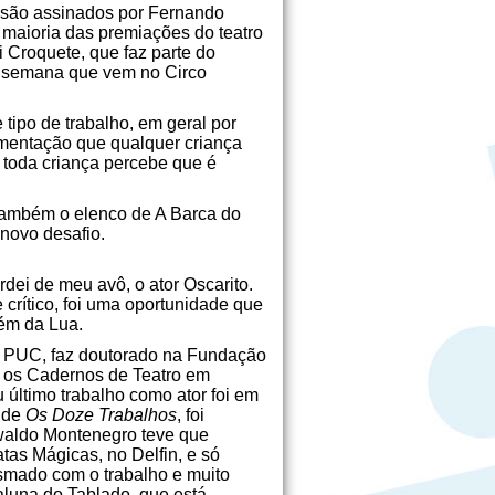
, são assinados por Fernando
a maioria das premiações do teatro
i Croquete, que faz parte do
a semana que vem no Circo
 tipo de trabalho, em geral por
imentação que qualquer criança
toda criança percebe que é
a também o elenco de A Barca do
 novo desafio.
dei de meu avô, o ator Oscarito.
crítico, foi uma oportunidade que
lém da Lua.
na PUC, faz doutorado na Fundação
ta os Cadernos de Teatro em
último trabalho como ator foi em
s de
Os Doze Trabalhos
, foi
swaldo Montenegro teve que
tas Mágicas, no Delfin, e só
smado com o trabalho e muito
 aluna do Tablado, que está