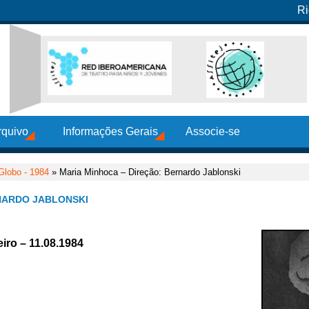
Ri
rquivo
Informações Gerais
Associe-se
Globo - 1984
» Maria Minhoca – Direção: Bernardo Jablonski
NARDO JABLONSKI
iro – 11.08.1984