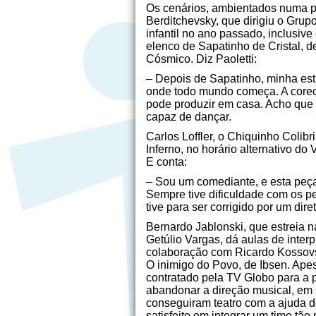
Os cenários, ambientados numa pr
Berditchevsky, que dirigiu o Grup
infantil no ano passado, inclusive
elenco de Sapatinho de Cristal, 
Cósmico. Diz Paoletti:
– Depois de Sapatinho, minha estr
onde todo mundo começa. A coreog
pode produzir em casa. Acho que
capaz de dançar.
Carlos Loffler, o Chiquinho Colib
Inferno, no horário alternativo d
E conta:
– Sou um comediante, e esta peça 
Sempre tive dificuldade com os p
tive para ser corrigido por um dir
Bernardo Jablonski, que estreia 
Getúlio Vargas, dá aulas de inter
colaboração com Ricardo Kossovsk
O inimigo do Povo, de Ibsen. Apes
contratado pela TV Globo para a 
abandonar a direção musical, em 
conseguiram teatro com a ajuda d
satisfeito em integrar um time tão