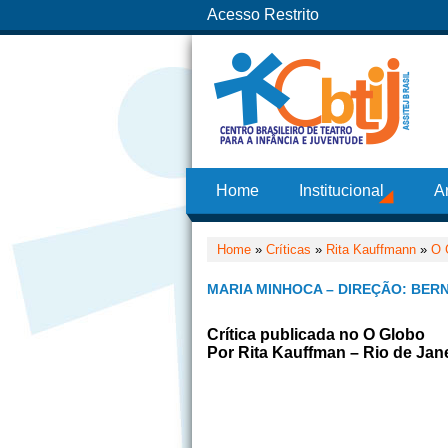
Acesso Restrito
Home
Institucional
A
Home
»
Críticas
»
Rita Kauffmann
»
O 
MARIA MINHOCA – DIREÇÃO: BER
Crítica publicada no O Globo
Por Rita Kauffman – Rio de Jane