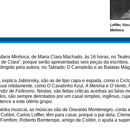
Loffler, Viz
Minhoca
a
Maria Minhoca
, de Maria Clara Machado, às 16 horas, no Teatro
 de Clara”, porque serão apresentadas seis peças da escritora
dirigido pela autora, no Tablado; O Camaleão e as Batatas Mág
s, explica Jablonsky, são as de tipo capa e espada, como o Cicl
ssai nitidamente, como O Cavalinho Azul,
A Menina e O Vento
,
diz de Feiticeiro
. Nestas, são feitas críticas acerbas ao falso 
ados, são sempre derrotados por um casal simples, ingênuo, cuj
ence a este último grupo.
média musical, as músicas são de Oswaldo Montenegro, conta a
olibri, Carlos Loffler, têm para casar, porque o pai dela, Clem
. Fomfom, Roberto Bomtempo, amigo de Colibri, o ajuda a super